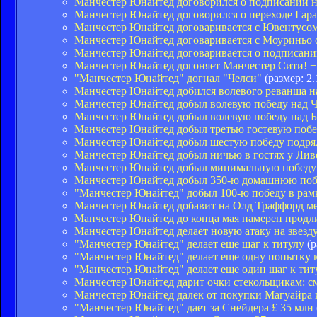
Манчестер Юнайтед договорился о подписании но
Манчестер Юнайтед договорился о переходе Гара
Манчестер Юнайтед договаривается с Ювентусо
Манчестер Юнайтед договаривается с Моуриньо 
Манчестер Юнайтед договаривается о подписан
Манчестер Юнайтед догоняет Манчестер Сити!
"Манчестер Юнайтед" догнал "Челси"
(размер: 2
Манчестер Юнайтед добился волевого реванша н
Манчестер Юнайтед добыл волевую победу над 
Манчестер Юнайтед добыл волевую победу над 
Манчестер Юнайтед добыл третью гостевую побе
Манчестер Юнайтед добыл шестую победу подря
Манчестер Юнайтед добыл ничью в гостях у Лив
Манчестер Юнайтед добыл минимальную победу
Манчестер Юнайтед добыл 350-ю домашнюю по
"Манчестер Юнайтед" добыл 100-ю победу в рам
Манчестер Юнайтед добавит на Олд Траффорд ме
Манчестер Юнайтед до конца мая намерен продли
Манчестер Юнайтед делает новую атаку на звезд
"Манчестер Юнайтед" делает еще шаг к титулу
(р
"Манчестер Юнайтед" делает еще одну попытку 
"Манчестер Юнайтед" делает еще один шаг к тит
Манчестер Юнайтед дарит очки стекольщикам: с
Манчестер Юнайтед далек от покупки Магуайра 
"Манчестер Юнайтед" дает за Снейдера £ 35 млн