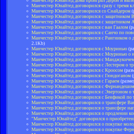
Манчестер Юнайтед дома проиграл Дерби и выле
Манчестер Юнайтед договорился сразу с тремя кл
Манчестер Юнайтед договорился со Снайдером
(
Манчестер Юнайтед договорился с защитником 
Манчестер Юнайтед договорился с защитником А
Манчестер Юнайтед договорился с ван Гаалом
(р
Манчестер Юнайтед договорился с Санчо по пов
Манчестер Юнайтед договорился с Рангником о д
2.1Kb)
Манчестер Юнайтед договорился с Моуринью
(ра
Манчестер Юнайтед договорился с Моуринью о н
Манчестер Юнайтед договорился с Манджукиче
Манчестер Юнайтед договорился с Лестером о т
Манчестер Юнайтед договорился с Кроосом
(разм
Манчестер Юнайтед договорился с Гюндоганом
(
Манчестер Юнайтед договорился с Гараем
(разме
Манчестер Юнайтед договорился с Фернандешом
Манчестер Юнайтед договорился с Эвертоном о 
Манчестер Юнайтед договорился с Бенфикой по 
Манчестер Юнайтед договорился о трансфере Ва
Манчестер Юнайтед договорился о трансфере н
Манчестер Юнайтед договорился о продлении ко
"Манчестер Юнайтед" договорился о приобретен
Манчестер Юнайтед договорился о покупке моло
Манчестер Юнайтед договорился о покупке Фер