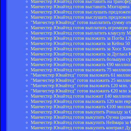
Манчестер Юнайтед готов выставить на трансфе
Манчестер Юнайтед готов выставить Мхитаряна 
Манчестер Юнайтед готов выслушать предложен
Манчестер Юнайтед готов выслушать предложен
"Манчестер Юнайтед" готов выплатить сумму от
Манчестер Юнайтед готов выплатить огромную 
Манчестер Юнайтед готов выплатить клаусулу М
Манчестер Юнайтед готов выложить за Погба 12
Манчестер Юнайтед готов выложить за Кейна 50
Манчестер Юнайтед готов выложить за Хосе Хим
Манчестер Юнайтед готов выложить за Дугласа К
Манчестер Юнайтед готов выложить большую су
Манчестер Юнайтед готов выложить €90 миллион
Манчестер Юнайтед готов выложить 75 миллионо
"Манчестер Юнайтед" готов выложить 61 миллио
"Манчестер Юнайтед" готов выложить 25 миллио
"Манчестер Юнайтед" готов выложить £20 млн. 
"Манчестер Юнайтед" готов выложить €20 млн з
Манчестер Юнайтед готов выложит 140 миллионо
Манчестер Юнайтед готов выложить 120 млн евро
Манчестер Юнайтед готов выложить €100 миллио
Манчестер Юнайтед готов выкупить Роналду за 
Манчестер Юнайтед готов выкупить Оуэна
(разм
Манчестер Юнайтед готов выкупить Неймара за 
Манчестер Юнайтед готов выкупить контракт Ду