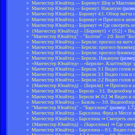
Манчестер Юнайтед — Борнмут: Шоу и Мактомин
Манчестер Юнайтед — Борнмут. Накануне
(разме
Манчестер Юнайтед – Борнмут 4:1. Обзор матча 
Манчестер Юнайтед – Борнмут ⇒ Прогноз и анон
Манчестер Юнайтед – Борнмут ⇒ Где смотреть 
{Манчестер Юнайтед} – {Борнмут} ⋆ {5:2} ⋆ Ви
"Манчестер Юнайтед" – "Болтон" – 2:0. Болт "Бо
Манчестер Юнайтед — Бернли: прогноз на матч
Манчестер Юнайтед — Бернли: прогноз букмекер
Манчестер Юнайтед — Бернли: прогноз букмеке
Манчестер Юнайтед — Бернли. Накануне
(размер
«Манчестер Юнайтед» – «Бернли». Клаттенбург
Манчестер Юнайтед — Бернли 3:1 Видео голов и
Манчестер Юнайтед — Бернли 3:1 Видео гола и о
Манчестер Юнайтед — Бернли 2:2 Видео голов и
{Манчестер Юнайтед} – {Бернли} ⇒ Прогноз и 
Манчестер Юнайтед – Бернли – 3:1. Видеообзор 
Манчестер Юнайтед – Бернли ⋉ 0:2 ⋊ Видео и о
Манчестер Юнайтед — Базель — 3:0. Видеообзор
"Манчестер Юнайтед" – "Барселона"
(размер: 1.7
Манчестер Юнайтед – Барселона. Фред и Месси в
Манчестер Юнайтед – Барселона ⇒ Смотреть он
{Манчестер Юнайтед} – {Барселона} ⇒ Где смот
Манчестер Юнайтед – Барселона – 0:1. Видео гол