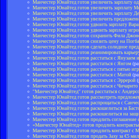
Манчестер Юнайтед готов увеличить зарплату од
Манчестер Юнайтед готов увеличить зарплату Мо
Манчестер Юнайтед готов увеличить зарплату Д
Манчестер Юнайтед готов увеличить предложени
Манчестер Юнайтед готов удвоить зарплату Вара
Манчестер Юнайтед готов удвоить зарплату игро
Манчестер Юнайтед готов сохранить Фила Джонс
Манчестер Юнайтед готов снизить цену на Погб
Манчестер Юнайтед готов сделать солидное пре
Манчестер Юнайтед готов реанимировать карьер
Манчестер Юнайтед готов расстаться с Янузаем 
Манчестер Юнайтед готов расстаться с Янгом
(ра
Манчестер Юнайтед готов расстаться с пятью иг
Манчестер Юнайтед готов расстаться с Матой
(ра
Манчестер Юнайтед готов расстаться с Эррерой
(
Манчестер Юнайтед готов расстаться с Чичарито
"Манчестер Юнайтед" готов расстаться с Андерс
Манчестер Юнайтед готов рассмотреть предложе
Манчестер Юнайтед готов распрощаться с Санче
Манчестер Юнайтед готов раскошелиться за Баст
Манчестер Юнайтед готов раскошелиться на защ
Манчестер Юнайтед готов продлить соглашение 
«Манчестер Юнайтед» готов продлить контракты 
Манчестер Юнайтед готов продлить контракт с 
Манчестер Юнайтед готов продать Заху за €5 ми