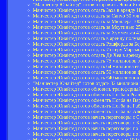
"Манчестер Юнайтед" готов отправить Эшли Янг
Манчестер Юнайтед готов отдать Заха в аренду 
Манчестер Юнайтед готов отдать за Санчо 50 млн
Манчестер Юнайтед готов отдать за Мюллера 100
Манчестер Юнайтед готов отдать за Моутинью 25
Манчестер Юнайтед готов отдать за Хуммельса 4
Манчестер Юнайтед готов отдать в аренду полу
Манчестер Юнайтед готов отдать Рэшфорда за Б
Манчестер Юнайтед готов отдать Интеру Марсья
Манчестер Юнайтед готов отдать Де Хеа в аренд
Манчестер Юнайтед готов отдать 75 миллионов з
Манчестер Юнайтед готов отдать 64 миллиона ев
Манчестер Юнайтед готов отдать 50 миллионов 
Манчестер Юнайтед готов отдать €40 миллионов 
"Манчестер Юнайтед" готов отдать 32 миллиона 
Манчестер Юнайтед готов обновить трансферный 
Манчестер Юнайтед готов обменять Погба в Реал
Манчестер Юнайтед готов обменять Погба на Ва
Манчестер Юнайтед готов обменять Погба на Ра
Манчестер Юнайтед готов обменять Погба на Ал
Манчестер Юнайтед готов начать переговоры с 
Манчестер Юнайтед готов начать переговоры с К
Манчестер Юнайтед готов начать переговоры по
Манчестер Юнайтед готов начать переговоры по
Манчестер Юнайтед готов купить Варана за 100 