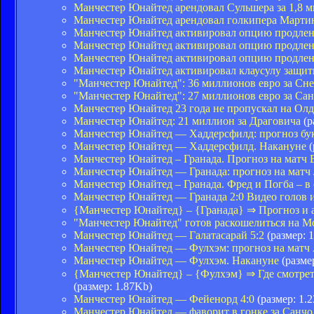
Манчестер Юнайтед арендовал Сульшера за 1,8 
Манчестер Юнайтед арендовал голкипера Марти
Манчестер Юнайтед активировал опцию продлен
Манчестер Юнайтед активировал опцию продлен
Манчестер Юнайтед активировал опцию продления
Манчестер Юнайтед активировал клаусулу защит
"Манчестер Юнайтед": 36 миллионов евро за Сн
"Манчестер Юнайтед": 27 миллионов евро за Сан
Манчестер Юнайтед 23 года не пропускал на Олд
Манчестер Юнайтед: 21 миллион за Драговича
(р
Манчестер Юнайтед — Хаддерсфилд: прогноз бу
Манчестер Юнайтед — Хаддерсфилд. Накануне
(
Манчестер Юнайтед – Гранада. Прогноз на матч 
Манчестер Юнайтед — Гранада: прогноз на матч
Манчестер Юнайтед – Гранада. Фред и Погба – в
Манчестер Юнайтед — Гранада 2:0 Видео голов и
{Манчестер Юнайтед} – {Гранада} ⇒ Прогноз и 
"Манчестер Юнайтед" готов раскошелиться на М
Манчестер Юнайтед — Галатасарай 5:2
(размер: 
Манчестер Юнайтед — Фулхэм: прогноз на мат
Манчестер Юнайтед — Фулхэм. Накануне
(разме
{Манчестер Юнайтед} – {Фулхэм} ⇒ Где смотре
(размер: 1.87Kb)
Манчестер Юнайтед — Фейенорд 4:0
(размер: 1.
Манчестер Юнайтед — фаворит в гонке за Санчо