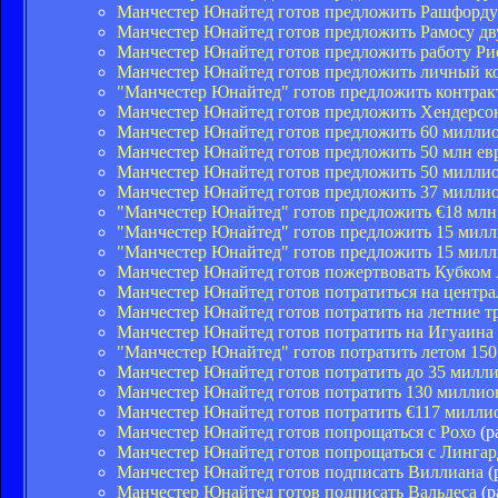
Манчестер Юнайтед готов предложить Рашфорду
Манчестер Юнайтед готов предложить Рамосу дв
Манчестер Юнайтед готов предложить работу Р
Манчестер Юнайтед готов предложить личный к
"Манчестер Юнайтед" готов предложить контрак
Манчестер Юнайтед готов предложить Хендерсо
Манчестер Юнайтед готов предложить 60 миллио
Манчестер Юнайтед готов предложить 50 млн евр
Манчестер Юнайтед готов предложить 50 миллио
Манчестер Юнайтед готов предложить 37 миллио
"Манчестер Юнайтед" готов предложить €18 млн.
"Манчестер Юнайтед" готов предложить 15 милл
"Манчестер Юнайтед" готов предложить 15 милл
Манчестер Юнайтед готов пожертвовать Кубком
Манчестер Юнайтед готов потратиться на центр
Манчестер Юнайтед готов потратить на летние т
Манчестер Юнайтед готов потратить на Игуаина 
"Манчестер Юнайтед" готов потратить летом 15
Манчестер Юнайтед готов потратить до 35 милл
Манчестер Юнайтед готов потратить 130 миллион
Манчестер Юнайтед готов потратить €117 милли
Манчестер Юнайтед готов попрощаться с Рохо
(р
Манчестер Юнайтед готов попрощаться с Линга
Манчестер Юнайтед готов подписать Виллиана
(
Манчестер Юнайтед готов подписать Вальдеса
(р