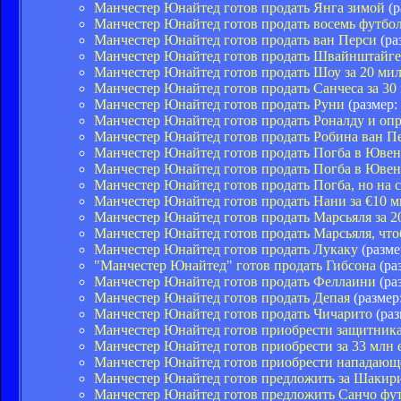
Манчестер Юнайтед готов продать Янга зимой
(р
Манчестер Юнайтед готов продать восемь футбо
Манчестер Юнайтед готов продать ван Перси
(ра
Манчестер Юнайтед готов продать Швайнштайге
Манчестер Юнайтед готов продать Шоу за 20 ми
Манчестер Юнайтед готов продать Санчеса за 30
Манчестер Юнайтед готов продать Руни
(размер:
Манчестер Юнайтед готов продать Роналду и оп
Манчестер Юнайтед готов продать Робина ван П
Манчестер Юнайтед готов продать Погба в Ювен
Манчестер Юнайтед готов продать Погба в Ювен
Манчестер Юнайтед готов продать Погба, но на 
Манчестер Юнайтед готов продать Нани за €10 
Манчестер Юнайтед готов продать Марсьяля за 
Манчестер Юнайтед готов продать Марсьяля, что
Манчестер Юнайтед готов продать Лукаку
(разме
"Манчестер Юнайтед" готов продать Гибсона
(ра
Манчестер Юнайтед готов продать Феллаини
(ра
Манчестер Юнайтед готов продать Депая
(размер
Манчестер Юнайтед готов продать Чичарито
(раз
Манчестер Юнайтед готов приобрести защитника
Манчестер Юнайтед готов приобрести за 33 млн
Манчестер Юнайтед готов приобрести нападающе
Манчестер Юнайтед готов предложить за Шакири
Манчестер Юнайтед готов предложить Санчо фу