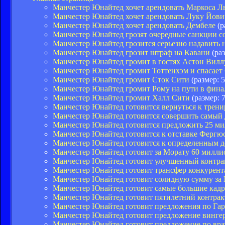
Манчестер Юнайтед хочет арендовать Маркоса Л
Манчестер Юнайтед хочет арендовать Луку Йови
Манчестер Юнайтед хочет арендовать Дембеле
(р
Манчестер Юнайтед грозят очередные санкции 
Манчестер Юнайтед грозится серьезно надавить 
Манчестер Юнайтед грозит штраф на Кавани
(раз
Манчестер Юнайтед громит в гостях Астон Вилл
Манчестер Юнайтед громит Тоттенхэм и спасает 
Манчестер Юнайтед громит Сток Сити
(размер: 
Манчестер Юнайтед громит Рому на пути в фина
Манчестер Юнайтед громит Халл Сити
(размер: 
Манчестер Юнайтед готовится вернуться к трен
Манчестер Юнайтед готовится совершить самый 
Манчестер Юнайтед готовится предложить 25 ми
Манчестер Юнайтед готовится к отставке Фергюсо
Манчестер Юнайтед готовится к определенным д
Манчестер Юнайтед готовит за Морату 60 милли
Манчестер Юнайтед готовит улучшенный контра
Манчестер Юнайтед готовит трансфер конкурент
Манчестер Юнайтед готовит солидную сумму за 
Манчестер Юнайтед готовит самые большие кадр
Манчестер Юнайтед готовит пятилетний контра
Манчестер Юнайтед готовит предложения по Гар
Манчестер Юнайтед готовит предложение винге
Манчестер Юнайтед готовит предложение по вр