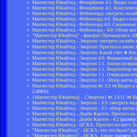
Манчестер Юнайтед - Фенербахче 4:1. Видео голо
Манчестер Юнайтед - Фенербахче 4:1. Классичес
Манчестер Юнайтед - Фейеноорд: смотреть онл
Манчестер Юнайтед - Фейеноорд 4:0. Видео голов
Манчестер Юнайтед - Фейеноорд 4:0. Скованные
Манчестер Юнайтед - Фейеноорд - 4:0: Обзор мат
"Манчестер Юнайтед" - фаворит Премьерлиги 20
Манчестер Юнайтед - Эвертон: смотреть онлайн
Манчестер Юнайтед - Эвертон: Прогноз и анонс
Манчестер Юнайтед - Эвертон: Какой счет ⋇ Кт
Манчестер Юнайтед - Эвертон 4:0. Фирменный р
Манчестер Юнайтед - Эвертон 1:1. Златан возвра
Манчестер Юнайтед - Эвертон 1:1. Видеообзор м
Манчестер Юнайтед - Эвертон 1:1. Очередная не
Манчестер Юнайтед - Эвертон 1:1. Обзор матча
(
Манчестер Юнайтед - Эвертон ⋉ 3:3 ⋊ Видео и 
2.66Kb)
{Манчестер Юнайтед} - {Эвертон} ⋉ {3:1} ⋊ Ви
Манчестер Юнайтед - Эвертон - 3:3: смотреть в
Манчестер Юнайтед - Эвертон - 3:1: обзор матча
(
Манчестер Юнайтед - Дерби Каунти. Прогноз на
Манчестер Юнайтед - Дерби Каунти - 4:2
(размер:
Манчестер Юнайтед - ЦСКА. Прогноз на матч Л
"Манчестер Юнайтед" - ЦСКА: что это было?
(ра
"Манчестер Юнайтед" - ЦСКА. Анонс
(размер: 5