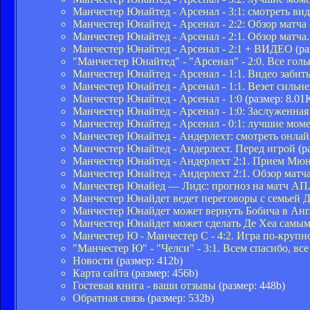
Манчестер Юнайтед - Арсенал - 3:1: смотреть вид
Манчестер Юнайтед - Арсенал - 2:2: Обзор матча
Манчестер Юнайтед - Арсенал - 2:1. Обзор матча.
Манчестер Юнайтед - Арсенал - 2:1 + ВИДЕО
(ра
"Манчестер Юнайтед" - "Арсенал" - 2:0. Все гол
Манчестер Юнайтед - Арсенал - 1:1. Видео забит
Манчестер Юнайтед - Арсенал - 1:1. Везет силь
Манчестер Юнайтед - Арсенал - 1:0
(размер: 8.01
Манчестер Юнайтед - Арсенал - 1:0: Заслуженная
Манчестер Юнайтед - Арсенал - 0:1: лучшие мом
Манчестер Юнайтед - Андерлехт: смотреть онл
Манчестер Юнайтед - Андерлехт. Перед игрой
(р
Манчестер Юнайтед - Андерлехт 2:1. Прием Мюн
Манчестер Юнайтед - Андерлехт 2:1. Обзор матч
Манчестер Юнайед — Лидс: прогноз на матч А
Манчестер Юнайдет ведет переговоры с семьей 
Манчестер Юнайдет может вернуть Бобича в Ан
Манчестер Юнайдет может сделать Де Хеа самы
Манчестер Ю - Манчестер С - 4:2. Игра по-крупн
"Манчестер Ю" - "Челси" - 3:1. Всем спасибо, вс
Новости
(размер: 412b)
Карта сайта
(размер: 456b)
Гостевая книга - ваши отзывы
(размер: 448b)
Обратная связь
(размер: 532b)