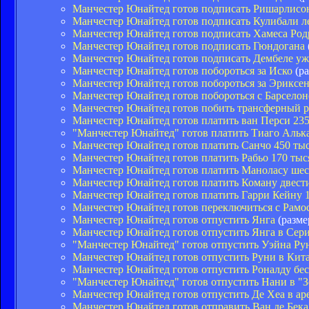
Манчестер Юнайтед готов подписать Ришарлисо
Манчестер Юнайтед готов подписать Кулибали л
Манчестер Юнайтед готов подписать Хамеса Род
Манчестер Юнайтед готов подписать Гюндогана
Манчестер Юнайтед готов подписать Дембеле уж
Манчестер Юнайтед готов побороться за Иско
(ра
Манчестер Юнайтед готов побороться за Эриксе
Манчестер Юнайтед готов побороться с Барселон
Манчестер Юнайтед готов побить трансферный р
Манчестер Юнайтед готов платить ван Перси 235
"Манчестер Юнайтед" готов платить Тиаго Алькан
Манчестер Юнайтед готов платить Санчо 450 тыс
Манчестер Юнайтед готов платить Рабьо 170 тыс
Манчестер Юнайтед готов платить Маноласу шес
Манчестер Юнайтед готов платить Коману двест
Манчестер Юнайтед готов платить Гарри Кейну 
Манчестер Юнайтед готов переключиться с Рамос
Манчестер Юнайтед готов отпустить Янга
(разме
Манчестер Юнайтед готов отпустить Янга в Сер
"Манчестер Юнайтед" готов отпустить Уэйна Ру
Манчестер Юнайтед готов отпустить Руни в Кит
Манчестер Юнайтед готов отпустить Роналду бе
"Манчестер Юнайтед" готов отпустить Нани в "З
Манчестер Юнайтед готов отпустить Де Хеа в ар
Манчестер Юнайтед готов отправить Ван де Бека