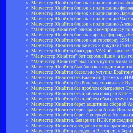
Манчестер Юнайтед близок к подписанию хавбе
Манчестер Юнайтед близок к подписанию форва
Манчестер Юнайтед близок к подписанию Дарм
Манчестер Юнайтед близок к подписанию Чалха
Манчестер Юнайтед близок к подписанию Алекс
"Манчестер Юнайтед" близок к компромиссу по
Манчестер Юнайтед близок к аренде форварда Б
Манчестер Юнайтед близок к антирекорду 1964 г
Манчестер Юнайтед ближе всех к покупке Гайта
Манчестер Юнайтед благодаря VAR обыгрывает Че
"Манчестер Юнайтед" бит скромнейшим, а вы гов
"Манчестер Юнайтед" был готов купить Бэйла за
Манчестер Юнайтед был близок к подписанию ко
Манчестер Юнайтед безвольно уступил Брайтону
Манчестер Юнайтед без Валенсии
(размер: 2.41K
Манчестер Юнайтед без Роналду справился с Ву
Манчестер Юнайтед без проблем обыгрывает Ст
Манчестер Юнайтед без проблем обыграл КПР 
Манчестер Юнайтед без проблем обыграл Фулхэ
Манчестер Юнайтед берет защитника сборной А
Манчестер Юнайтед берет вратаря Астон Виллы
Манчестер Юнайтед берет Суперкубок Англии
(р
Манчестер Юнайтед, Бавария и ПСЖ присоединил
Манчестер Юнайтед арендовал юного бразильца
Манчестер Юнайтед арендовал Вегхорста у Берн