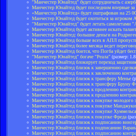
"Манчестер Юнайтед" будет сотрудничать с азе
Манчестер Юнайтед будет последним впервые за 
«Манчестер Юнайтед» будет оштрафован на 25 0
Манчестер Юнайтед будет охотиться за игроком 
"Манчестер Юнайтед" будет летать самолетами "
Манчестер Юнайтед будет активнее искать талан
Манчестер Юнайтед: большие деньги на Родриге
Манчестер Юнайтед больше всех в АПЛ пропусти
Манчестер Юнайтед более месяца ведет перегов
Манчестер Юнайтед боится, что Погба уйдет бес
"Манчестер Юнайтед" богаче "Реала"
(размер: 1.
Манчестер Юнайтед блокирует переход защитни
Манчестер Юнайтед близок к завершению сдел
Манчестер Юнайтед близок к заключению контра
Манчестер Юнайтед близок к трансферу Менье
(р
Манчестер Юнайтед близок к трансферу Бруну
Манчестер Юнайтед близок к продлению контра
Манчестер Юнайтед близок к продлению контрак
Манчестер Юнайтед близок к покупке молодого 
Манчестер Юнайтед близок к покупке Манджуки
Манчестер Юнайтед близок к покупке Хуммельс
Манчестер Юнайтед близок к покупке Фреда
(раз
Манчестер Юнайтед близок к подписанию винге
Манчестер Юнайтед близок к подписанию Варан
Манчестер Юнайтед близок к подписанию контра