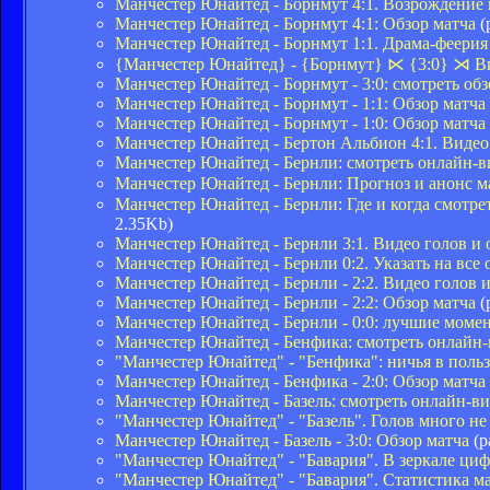
Манчестер Юнайтед - Борнмут 4:1. Возрождение
Манчестер Юнайтед - Борнмут 4:1: Обзор матча
(
Манчестер Юнайтед - Борнмут 1:1. Драма-феерия
{Манчестер Юнайтед} - {Борнмут} ⋉ {3:0} ⋊ Ви
Манчестер Юнайтед - Борнмут - 3:0: смотреть обз
Манчестер Юнайтед - Борнмут - 1:1: Обзор матча
Манчестер Юнайтед - Борнмут - 1:0: Обзор матча
Манчестер Юнайтед - Бертон Альбион 4:1. Видео 
Манчестер Юнайтед - Бернли: смотреть онлайн-
Манчестер Юнайтед - Бернли: Прогноз и анонс 
Манчестер Юнайтед - Бернли: Где и когда смот
2.35Kb)
Манчестер Юнайтед - Бернли 3:1. Видео голов и 
Манчестер Юнайтед - Бернли 0:2. Указать на вс
Манчестер Юнайтед - Бернли - 2:2. Видео голов и
Манчестер Юнайтед - Бернли - 2:2: Обзор матча
(
Манчестер Юнайтед - Бернли - 0:0: лучшие моме
Манчестер Юнайтед - Бенфика: смотреть онлайн
"Манчестер Юнайтед" - "Бенфика": ничья в поль
Манчестер Юнайтед - Бенфика - 2:0: Обзор матча
Манчестер Юнайтед - Базель: смотреть онлайн-
"Манчестер Юнайтед" - "Базель". Голов много не
Манчестер Юнайтед - Базель - 3:0: Обзор матча
(р
"Манчестер Юнайтед" - "Бавария". В зеркале ци
"Манчестер Юнайтед" - "Бавария". Статистика м