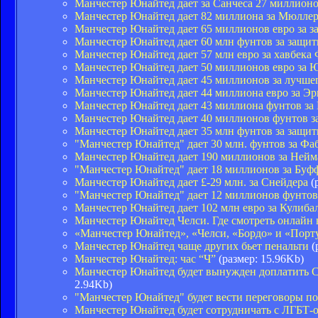
Манчестер Юнайтед дает за Санчеса 27 миллион
Манчестер Юнайтед дает 82 миллиона за Мюлле
Манчестер Юнайтед дает 65 миллионов евро за 
Манчестер Юнайтед дает 60 млн фунтов за защит
Манчестер Юнайтед дает 57 млн евро за хавбека
Манчестер Юнайтед дает 50 миллионов евро за 
Манчестер Юнайтед дает 45 миллионов за лучше
Манчестер Юнайтед дает 44 миллиона евро за Эр
Манчестер Юнайтед дает 43 миллиона фунтов за
Манчестер Юнайтед дает 40 миллионов фунтов з
Манчестер Юнайтед дает 35 млн фунтов за защит
"Манчестер Юнайтед" дает 30 млн. фунтов за Фа
Манчестер Юнайтед дает 190 миллионов за Нейм
"Манчестер Юнайтед" дает 18 миллионов за Буф
Манчестер Юнайтед дает £-29 млн. за Снейдера
(
"Манчестер Юнайтед" дает 12 миллионов фунтов
Манчестер Юнайтед дает 102 млн евро за Кулиба
Манчестер Юнайтед Челси. Где смотреть онлай
«Манчестер Юнайтед», «Челси, «Бордо» и «Порту
Манчестер Юнайтед чаще других бьет пенальти
(
Манчестер Юнайтед: час “Ч”
(размер: 15.96Kb)
Манчестер Юнайтед будет вынужден доплатить С
2.94Kb)
"Манчестер Юнайтед" будет вести переговоры п
Манчестер Юнайтед будет сотрудничать с ЛГБТ-