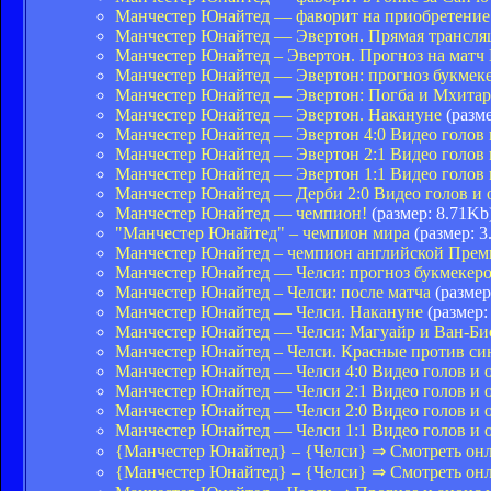
Манчестер Юнайтед — фаворит на приобретени
Манчестер Юнайтед — Эвертон. Прямая трансля
Манчестер Юнайтед – Эвертон. Прогноз на матч 
Манчестер Юнайтед — Эвертон: прогноз букмек
Манчестер Юнайтед — Эвертон: Погба и Мхитар
Манчестер Юнайтед — Эвертон. Накануне
(разме
Манчестер Юнайтед — Эвертон 4:0 Видео голов 
Манчестер Юнайтед — Эвертон 2:1 Видео голов 
​Манчестер Юнайтед — Эвертон 1:1 Видео голов 
Манчестер Юнайтед — Дерби 2:0 Видео голов и 
Манчестер Юнайтед — чемпион!
(размер: 8.71Kb
"Манчестер Юнайтед" – чемпион мира
(размер: 3
Манчестер Юнайтед – чемпион английской Пре
Манчестер Юнайтед — Челси: прогноз букмекер
Манчестер Юнайтед – Челси: после матча
(размер
Манчестер Юнайтед — Челси. Накануне
(размер:
Манчестер Юнайтед — Челси: Магуайр и Ван-Би
Манчестер Юнайтед – Челси. Красные против си
Манчестер Юнайтед — Челси 4:0 Видео голов и о
Манчестер Юнайтед — Челси 2:1 Видео голов и о
Манчестер Юнайтед — Челси 2:0 Видео голов и о
Манчестер Юнайтед — Челси 1:1 Видео голов и о
{Манчестер Юнайтед} – {Челси} ⇒ Смотреть он
{Манчестер Юнайтед} – {Челси} ⇒ Смотреть он