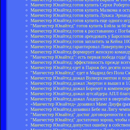
Манчестер Юнайтед готов купить Серхи Робер
Манчестер Юнайтед готов купить Малкома и остав
Манчестер Юнайтед готов купить Лукаса Эрнанд
Манчестер Юнайтед готов купить еще одного иг
"Манчестер Юнайтед" готов купить Бэйла за 60 
Манчестер Юнайтед готов к расставанию с Погб
Манчестер Юнайтед готов арендовать у Барсело
Манчестер Юнайтед готов заплатить за Кейна 10
Манчестер Юнайтед гарантировал Ливерпулю уч
Манчестер Юнайтед формирует женскую команд
"Манчестер Юнайтед": есть первая победа года!
(
Манчестер Юнайтед: эффективность прежде всег
Манчестер Юнайтед едет в Париж без десяти осн
"Манчестер Юнайтед" едет в Мадрид без Пола Ск
Манчестер Юнайтед дожал Вулверхэмптон и подн
Манчестер Юнайтед дожал Эвертон и вышел в 1/
Манчестер Юнайтед дожал Борнмут в компенсир
Манчестер Юнайтед дожал аутсайдера АПЛ благо
Манчестер Юнайтед дожал Андерлехт в овертай
«Манчестер Юнайтед» дозаявил Маме Диуфа
(раз
Манчестер Юнайтед дозаявил Бебе на Лигу чемп
"Манчестер Юнайтед" достиг договоренности с 
"Манчестер Юнайтед" достаточно хорош, чтобы н
Манчестер Юнайтед допустил ошибку в собстве