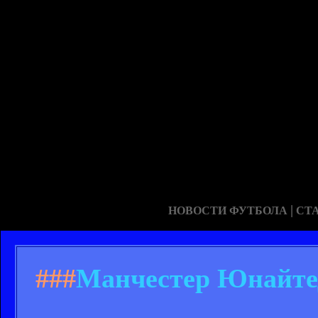
|
НОВОСТИ ФУТБОЛА
СТ
###
Манчестер Юнайтед