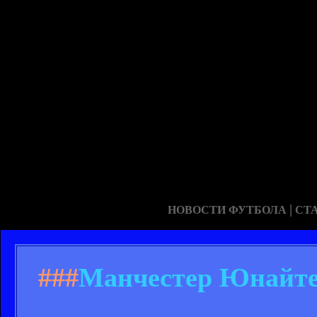
|
НОВОСТИ ФУТБОЛА
СТ
###
Манчестер Юнайтед 