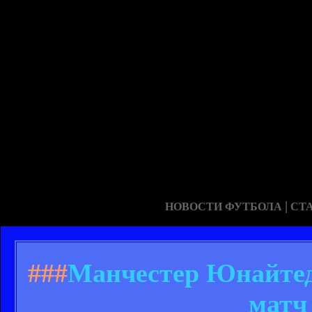
|
НОВОСТИ ФУТБОЛА
СТ
###
Манчестер Юнайтед
матч