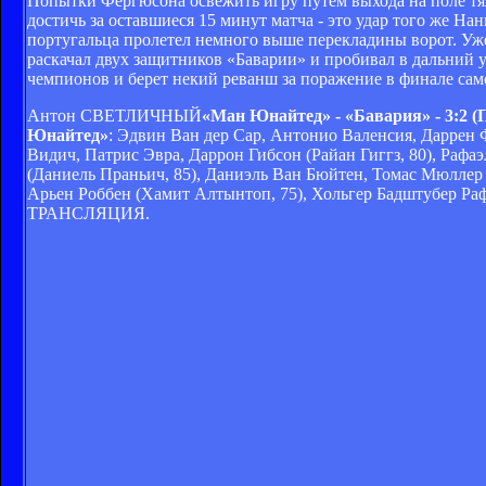
Попытки Фергюсона освежить игру путем выхода на поле тяж
достичь за оставшиеся 15 минут матча - это удар того же Н
португальца пролетел немного выше перекладины ворот. Уж
раскачал двух защитников «Баварии» и пробивал в дальний у
чемпионов и берет некий реванш за поражение в финале сам
Антон СВЕТЛИЧНЫЙ
«Ман Юнайтед» - «Бавария» - 3:2 (П
Юнайтед»
: Эдвин Ван дер Сар, Антонио Валенсия, Даррен 
Видич, Патрис Эвра, Даррон Гибсон (Райан Гиггз, 80), Рафа
(Даниель Праньич, 85), Даниэль Ван Бюйтен, Томас Мюллер
Арьен Роббен (Хамит Алтынтоп, 75), Хольгер Бадштубер
Раф
ТРАНСЛЯЦИЯ.