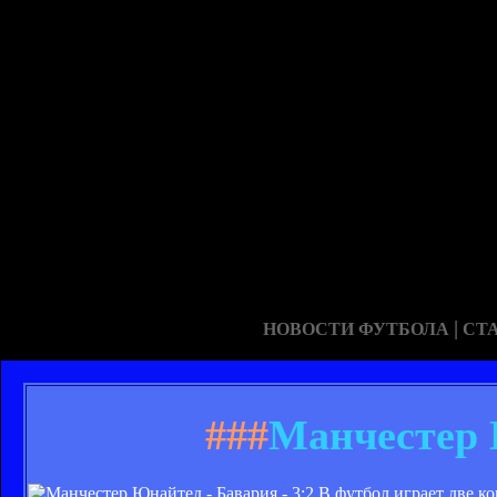
|
НОВОСТИ ФУТБОЛА
СТ
###
Манчестер 
В футбол играет две к