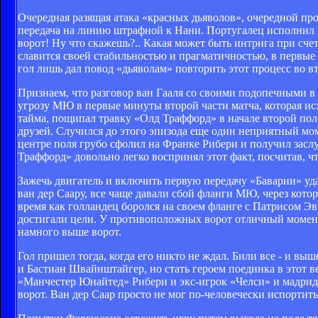
Очередная разящая атака «красных дьяволов», очередной пр
передача на линию штрафной к Нани. Португалец исполнил 
ворот! Ну что скажешь?.. Какая может быть интрига при сче
славится своей стабильностью и прагматичностью, в первы
гол лишь дал повод «дьяволам» повторить этот процесс во в
Признаем, что разговор ван Гааля со своими подопечными в
угрозу МЮ в первые минуты второй части матча, которая ис
тайма, пощипал травку «Олд Траффорд» в начале второй пол
друзей. Случился до этого эпизода еще один неприятный мо
центре поля грубо сфолил на Франке Рибери и получил зас
Траффорд» довольно легко воспринял этот факт, посчитав, чт
Зажечь двигатель и включить первую передачу «Баварии» уда
ван дер Саару, все чаще давали сбой фланги МЮ, через кото
время как голландец боролся на своем фланге с Патрисом Эв
достигали цели. У противоположных ворот отличный момент
намного выше ворот.
Гол пришел тогда, когда его никто не ждал. Били все - и в
и Бастиан Швайнштайгер, но стать героем поединка в этот в
«Манчестер Юнайтед» Рибери и экс-игрок «Челси» и мадридс
ворот. Ван дер Саар просто не мог по-человечески испортить