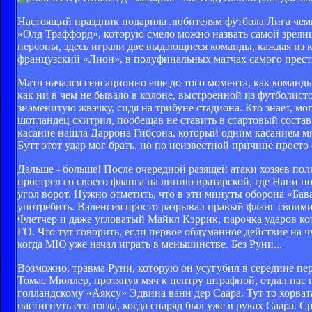
Настоящий праздник подарила любителям футбола Лига чемп
«Олд Траффорд», которую смело можно назвать самой зрелищ
персоны, здесь играли две выдающиеся команды, каждая из к
французский «Лион», в полуфинальных матчах самого прест
Матч начался сенсационно еще до того момента, как команд
как ни в чем не бывало в колоне, выстроенной из футболи
знаменитую жвачку, сидя на трибуне стадиона. Кто знает, м
шотландец схитрил, пообещав не ставить в стартовый состав
касание нашла Даррона Гибсона, который одним касанием мя
Бутт этот удар мог брать, но по неизвестной причине просто 
Дальше - больше! После очередной разящей атаки хозяев по
прострел со своего фланга на линию вратарской, где Нани 
угол ворот. Нужно отметить, что в эти минуты оборона «Бав
употребить. Валенсия просто разрывал правый фланг своим
Флетчер и даже угловатый Майкл Кэррик, парочка ударов ко
ГО. Что тут говорить, если первое обдуманное действие на 
когда МЮ уже начал играть в меньшинстве. Без Руни...
Возможно, травма Руни, которую он усугубил в середине пе
Томас Мюллер, протянув мяч к центру штрафной, отдал пас 
голландскому «Аяксу» Эдвина ванн дер Саара. Тут то хорвата
настигнуть его тогда, когда снаряд был уже в руках Саара. С