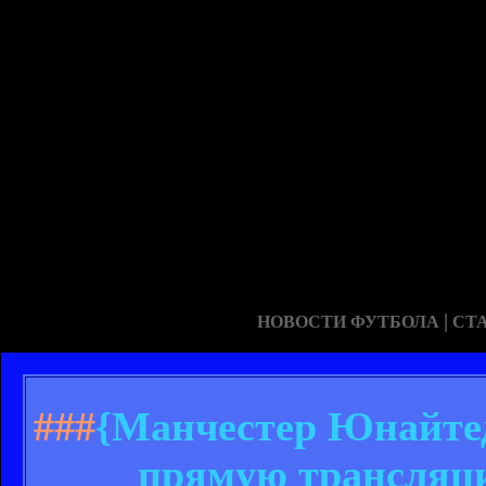
|
НОВОСТИ ФУТБОЛА
СТ
###
{Манчестер Юнайтед
прямую трансляц