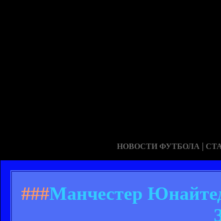
|
НОВОСТИ ФУТБОЛА
СТ
###
Манчестер Юнайтед