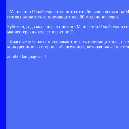
«Манчестер Юнайтед» готов потратить большие деньги на Ма
готовы заплатить за полузащитника 60 миллионов евро.
Зубименди дважды играл против «Манчестер Юнайтед» в сез
манчестерских коллег в группе E.
«Красные дьяволы» продолжают искать полузащитника, несм
конкуренцию со стороны «Барселоны», которая также претен
another languages:
uk