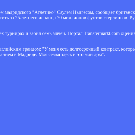
м мадридского "Атлетико" Саулем Ньигесом, сообщает британск
тить за 25-летнего испанца 70 миллионов фунтов стерлингов. Р
ех турнирах и забил семь мячей. Портал Transfermarkt.com оцени
нглийским грандом: "У меня есть долгосрочный контракт, котор
ванием в Мадриде. Моя семья здесь и это мой дом".