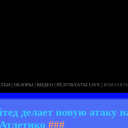
|
|
|
|
АТЬИ
ОБЗОРЫ
ВИДЕО
РЕЗУЛЬТАТЫ LIVE
КОНТАКТ
ед делает новую атаку на
Атлетико
###