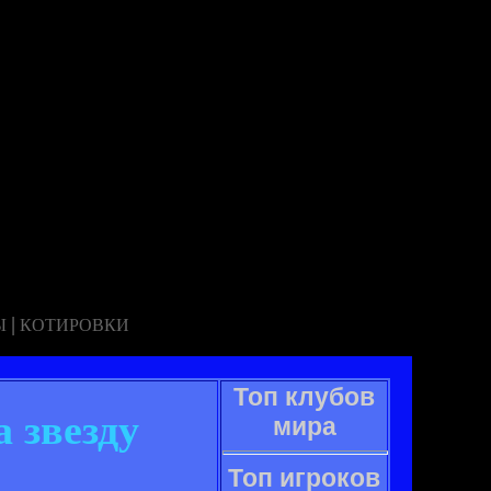
|
Ы
КОТИРОВКИ
Топ клубов
 звезду
мира
Топ игроков