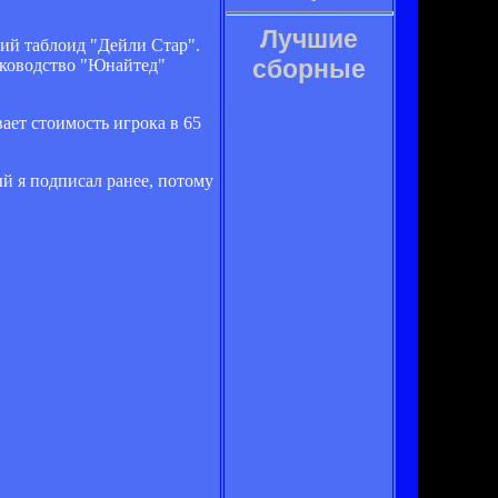
Лучшие
ий таблоид "Дейли Стар".
сборные
уководство "Юнайтед"
вает стоимость игрока в 65
ый я подписал ранее, потому