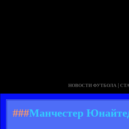
|
НОВОСТИ ФУТБОЛА
СТ
###
Манчестер Юнайтед