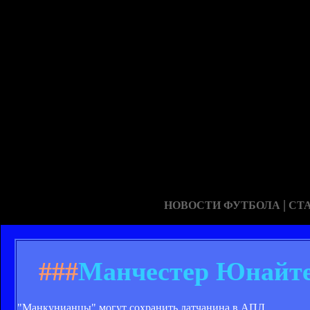
|
НОВОСТИ ФУТБОЛА
СТ
###
Манчестер Юнайтед
"Манкунианцы" могут сохранить датчанина в АПЛ.