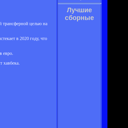
Лучшие
сборные
й трансферной целью на
екает в 2020 году, что
в евро.
т хавбека.