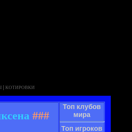
|
Ы
КОТИРОВКИ
Топ клубов
иксена
###
мира
Топ игроков