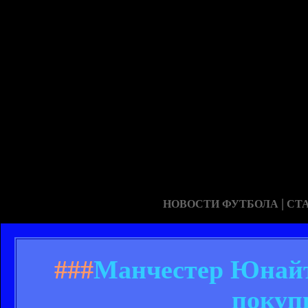
|
НОВОСТИ ФУТБОЛА
СТ
###
Манчестер Юнайт
покуп