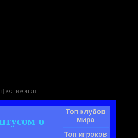
|
Ы
КОТИРОВКИ
Топ клубов
нтусом о
мира
Топ игроков