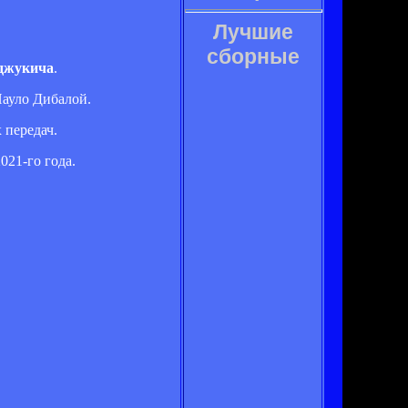
Лучшие
сборные
джукича
.
ауло Дибалой.
 передач.
21-го года.