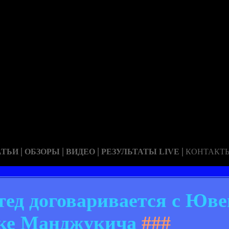
|
|
|
|
АТЬИ
ОБЗОРЫ
ВИДЕО
РЕЗУЛЬТАТЫ LIVE
КОНТАКТ
ед договаривается с Юве
ке Манджукича
###