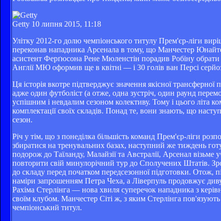
Getty
10 липня 2015, 11:18
Улітку 2012-го долю чемпіонського титулу Прем'єр-ліги вирі
переконав нападника Арсенала в тому, що Манчестер Юнайтед
асистент Ферґюсона Рене Мюленстін порадив Робіну обрати 
Англії МЮ оформив ще в квітні — і 30 голів ван Персі серй
Ця історія вкотре підтверджує значення якісної трансферної
адже один футболіст (а отже, одна зустріч, один раунд перемо
успішним і невдалим сезоном колективу. Тому і цього літа ко
комплектації своїх складів. Понад те, вони знають, що насту
сезон.
Річ у тім, що з понеділка більшість команд Прем'єр-ліги ро
збиратися на тренувальних базах, наступний же тиждень готу
подорож до Таїланду, Малайзії та Австралії, Арсенал візьме 
повторити свій минулорічний тур до Сполучених Штатів. Зроз
до складу перед початком передсезонної підготовки. Отож, п
наміри запрошенням Петра Чеха, а Ліверпуль продовжує див
Рахіма Стерлінга — нова хвиля суперечок нападника з керівни
своїм клубом. Манчестер Сіті ж, з яким Стерлінга пов'язують
чемпіонський титул.