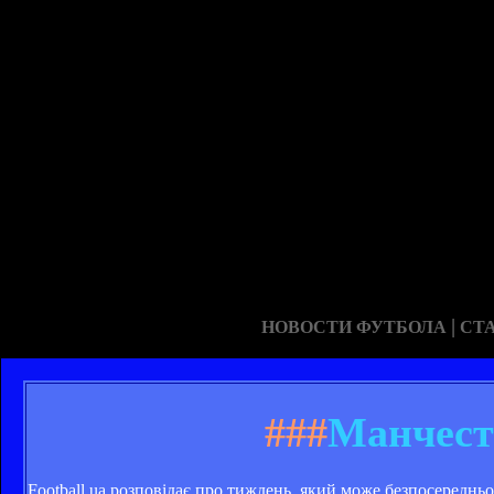
|
НОВОСТИ ФУТБОЛА
СТ
###
Манчест
Football.ua розповідає про тиждень, який може безпосередньо