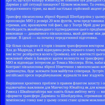
про те, що клуб калібру Юнайтед не повинен був доводити с
Дарміан у цій ситуації панацеєю? Цілком можливо. Та очеви
передсезонного турне, на який настільки серйозний акцент р
Трансфер півзахисника збірної Франції Шнейдерліна у цьому
пропозицію МЮ у розмірі 20 млн фунтів, хоча представники
отримав, але, враховуючи той факт, що у Театрі Мрій дуже 
Необхідність якнайшвидшого підтвердження цього придбання
виконавця — динамічного півзахисника, який діятиме між д
раніше. В ідеалі — на початку передсезонної підготовки.
Ще більш складною є історія з іншим трансферним вектором 
Хеа до Мадрида, у якій віднедавна роль першого плану почав 
вже встиг розібратися колега Громіков), але в контексті цьо
можливий обмін із Баварією здатен вплинути на трансферну
МЮ ж відповідає інтересом до Томаса Мюллера. Втім, набага
Контракт півзахисника збірної Німеччини з мюнхенською кома
керівництва, буде залежати їхня майбутня співпраця. Зустріч
англійської преси передбачуваним: журналісти вже згадують п
Вирішення хронічних проблем із правим флангом захисту і оп
надзвичайно важливим для Манчестер Юнайтед як для команд
Рамоса і Швайнштайґера має навіть більш амбітну мету — ви
оформити трансфери Дарміана та Шнейдерліна, отримавши п
чемпіонську гонку вже у цьому сезоні стане цілком можливим