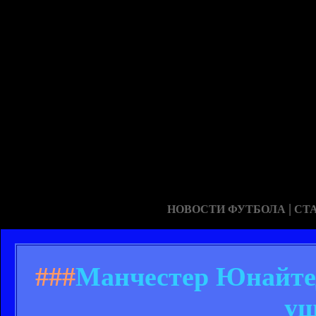
|
НОВОСТИ ФУТБОЛА
СТ
###
Манчестер Юнайтед 
уш