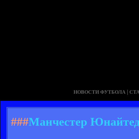
|
НОВОСТИ ФУТБОЛА
СТ
###
Манчестер Юнайтед 