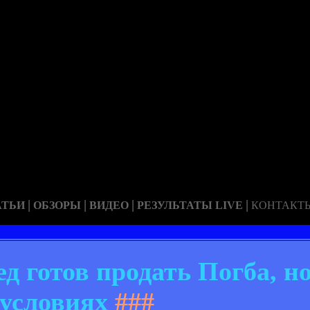
|
|
|
|
АТЬИ
ОБЗОРЫ
ВИДЕО
РЕЗУЛЬТАТЫ LIVE
КОНТАКТ
 готов продать Погба, но
условиях
###