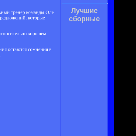
Лучшие
вный тренер команды Оле
сборные
предложений, которые
относительно хорошем
ния остаются сомнения в
.