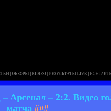
|
|
|
|
АТЬИ
ОБЗОРЫ
ВИДЕО
РЕЗУЛЬТАТЫ LIVE
КОНТАКТ
 Арсенал – 2:2. Видео го
матча
###