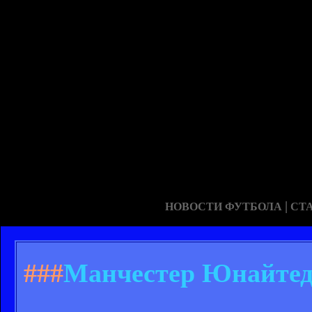
|
НОВОСТИ ФУТБОЛА
СТ
###
Манчестер Юнайтед –