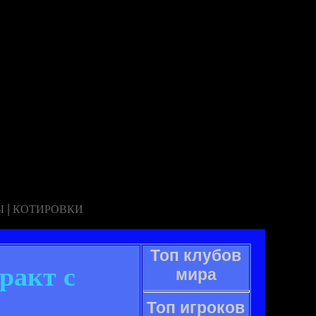
|
Ы
КОТИРОВКИ
Топ клубов
ракт с
мира
Топ игроков