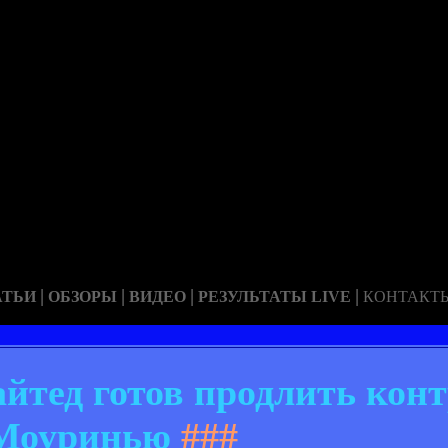
|
|
|
|
АТЬИ
ОБЗОРЫ
ВИДЕО
РЕЗУЛЬТАТЫ LIVE
КОНТАКТ
тед готов продлить конт
Моуринью
###