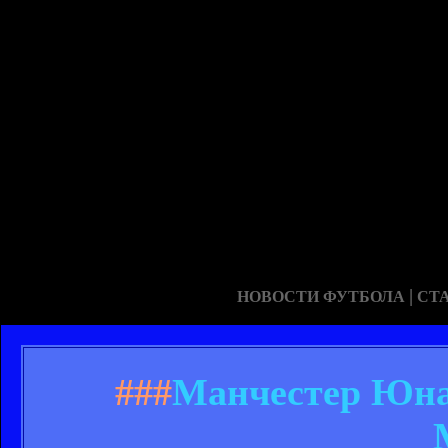
|
НОВОСТИ ФУТБОЛА
СТ
###
Манчестер Юнай