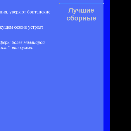
Лучшие
ния, уверяют британские
сборные
екущем сезоне устроят
феры более миллиарда
жала" эта сумма.