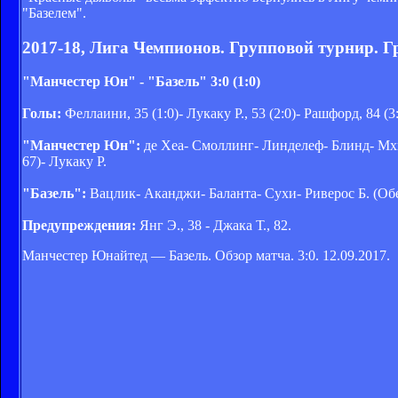
"Базелем".
2017-18, Лига Чемпионов. Групповой турнир. Г
"Манчестер Юн" - "Базель" 3:0 (1:0)
Голы:
Феллаини, 35 (1:0)- Лукаку Р., 53 (2:0)- Рашфорд, 84 (3
"Манчестер Юн":
де Хеа- Смоллинг- Линделеф- Блинд- Мхит
67)- Лукаку Р.
"Базель":
Вацлик- Аканджи- Баланта- Сухи- Риверос Б. (Обе
Предупреждения:
Янг Э., 38 - Джака Т., 82.
Манчестер Юнайтед — Базель. Обзор матча. 3:0. 12.09.2017.