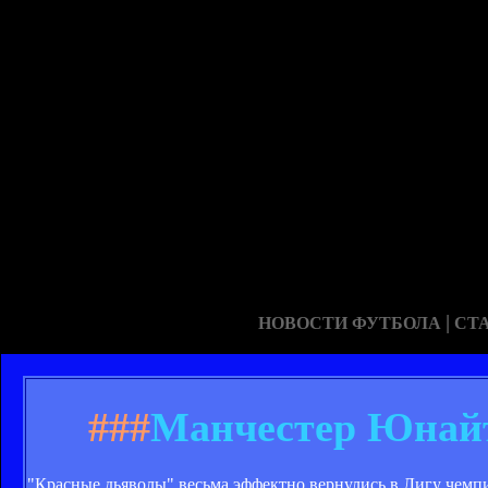
|
НОВОСТИ ФУТБОЛА
СТ
###
Манчестер Юнайте
"Красные дьяволы" весьма эффектно вернулись в Лигу чемпи