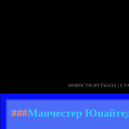
|
НОВОСТИ ФУТБОЛА
СТ
###
Манчестер Юнайтед 