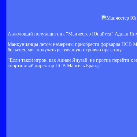
Атакующий полузащитник "Манчестер Юнайтед" Аднан Януз
Манкунианцы летом намерены приобрести форварда ПСВ Мемф
бельгиец мог получать регулярную игровую практику.
"Если такой игрок, как Аднан Янузай, не против перейти к н
спортивный директор ПСВ Марсель Брандс.