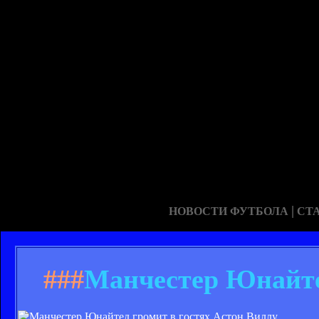
|
НОВОСТИ ФУТБОЛА
СТ
###
Манчестер Юнайтед