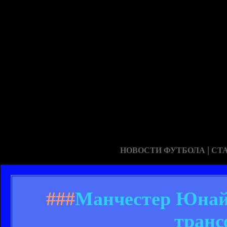
|
НОВОСТИ ФУТБОЛА
СТ
###
Манчестер Юнайт
транс