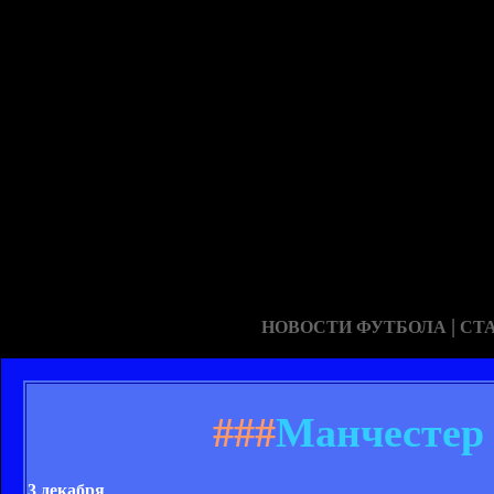
|
НОВОСТИ ФУТБОЛА
СТ
###
Манчестер 
3 декабря