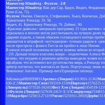
Манчестер Юнайтед - Фулхэм - 2:0
Манчестер Юнайтед:
Ван дер Сар, Браун, Видич, Фердинанд
Руни (Саа, 72).
Фулхэм
: Ниеми, Омозуси, Стефанович, Хьюз, Кончески, Дэйв
Криштиану Роналду, 10. 58.
Видич, 41. Криштиану Роналду, 79. Дэйвис, 90.
«Красные дьяволы» завершали программу 15 тура матчем с 
огрызались и вполне могли рассчитывать на лучшую долю при
ударами издали, а таким образом голландского кипера проб
рикошетов в штрафной «коттеджеров» точным ударом в «девя
после прострела с фланга Гиггза он пробил в лицо Ниеми.
В начале второй половины встречи хозяева забили во второй
– 2:0. Дальше пошла классика жанра – подопечные Алекса Ф
велико, что неудачи и решения арбитра выводили хозяев из
офсайдом, что вспомнил все ругательства мира, а Роналду п
арбитр посчитал, что контакта не было. Португальцу лишь о
Чемпионат Англии. Премьер-лигаТурнирная таблица:
№КомандаИВНПМО1
Арсенал (Лондон)
14113031-11362
Ман
630-2
5
Манчестер Сити
1593319-15306
Портсмут
1576225-1
(Ливерпуль)
1573526-162410
Вест Хэм (Лондон)
1454519-121
14
Фулхэм (Лондон)
1527618-2413+3
15
Сандерлэнд
1534815
18
Мидлсбро
1525813-271119
Уиган
15231011-26920
Дерби
1513