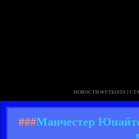
|
НОВОСТИ ФУТБОЛА
СТ
###
Манчестер Юнайте