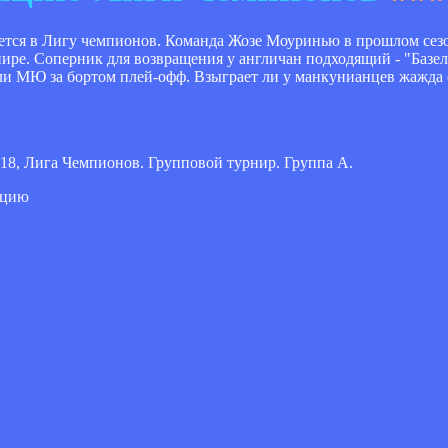
ется в Лигу чемпионов. Команда Жозе Моуринью в прошлом сез
нире. Соперник для возвращения у англичан подходящий - "Базел
или МЮ за бортом плей-офф. Взыграет ли у манкунианцев жажда 
-18, Лига Чемпионов. Групповой турнир. Группа A.
яцию