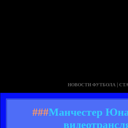
|
НОВОСТИ ФУТБОЛА
СТ
###
Манчестер Юнай
видеотрансл