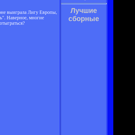
Лучшие
оне выиграла Лигу Европы,
сборные
ь". Наверное, многие
отыграться?