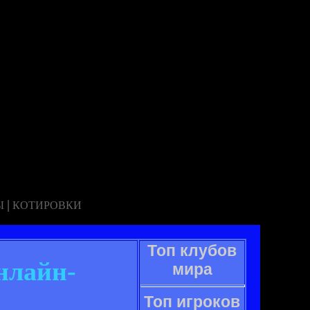
|
Ы
КОТИРОВКИ
Топ клубов
нлайн-
мира
Топ игроков