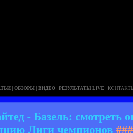
|
|
|
|
АТЬИ
ОБЗОРЫ
ВИДЕО
РЕЗУЛЬТАТЫ LIVE
КОНТАКТ
тед - Базель: смотреть о
яцию Лиги чемпионов
###