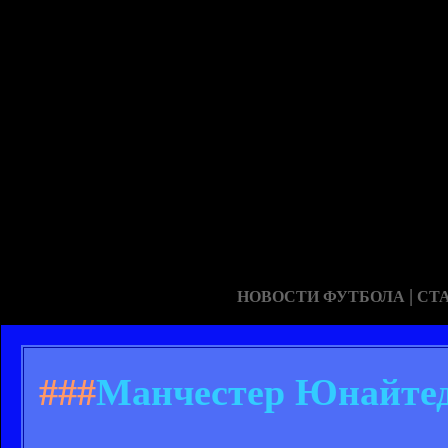
|
НОВОСТИ ФУТБОЛА
СТ
###
Манчестер Юнайтед 