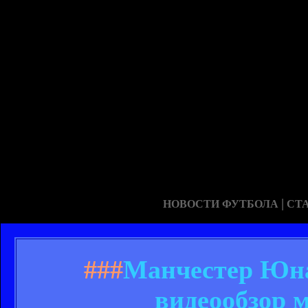
|
НОВОСТИ ФУТБОЛА
СТ
###
Манчестер Юнай
видеообзор 