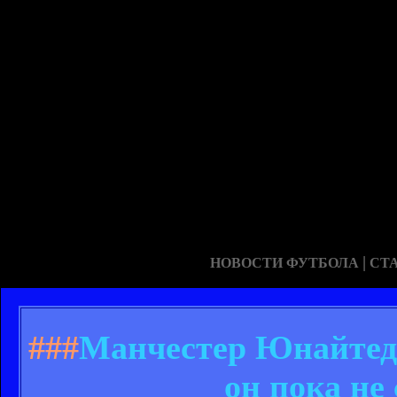
|
НОВОСТИ ФУТБОЛА
СТ
###
Манчестер Юнайтед 
он пока не