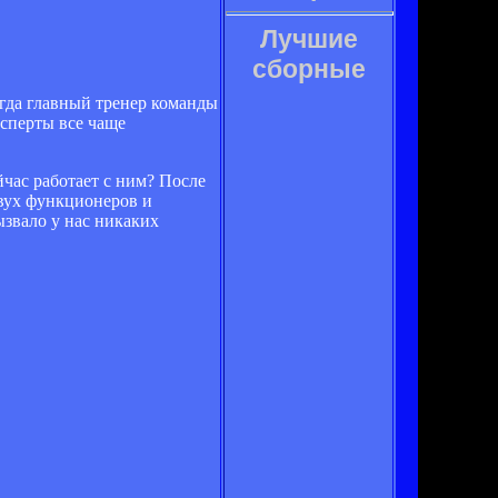
Лучшие
сборные
гда главный тренер команды
ксперты все чаще
йчас работает с ним? После
двух функционеров и
ызвало у нас никаких