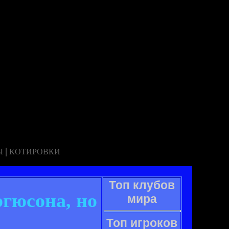
|
Ы
КОТИРОВКИ
Топ клубов
гюсона, но
мира
Топ игроков