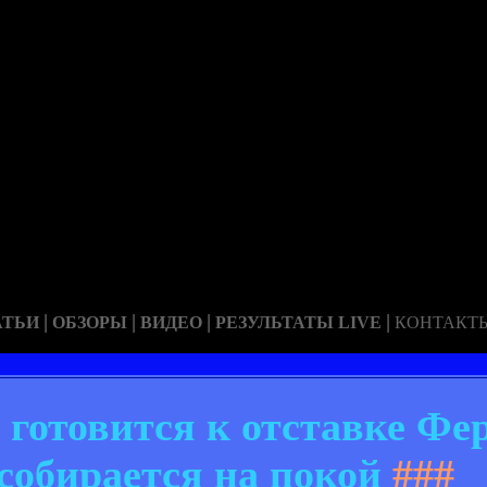
|
|
|
|
АТЬИ
ОБЗОРЫ
ВИДЕО
РЕЗУЛЬТАТЫ LIVE
КОНТАКТ
готовится к отставке Фер
 собирается на покой
###