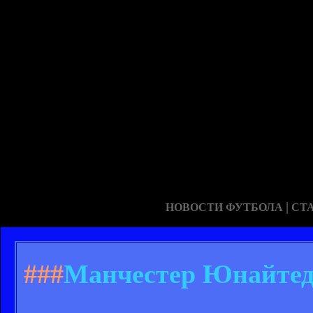
|
НОВОСТИ ФУТБОЛА
СТ
###
Манчестер Юнайтед 