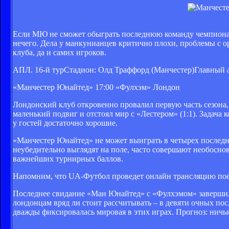
Если МЮ не сможет обыграть последнюю команду чемпионата
нечего. Дела у манкунианцев критично плохи, проблемы с о
клуба, да и самих игроков.
АПЛ. 16-й турСтадион: Олд Траффорд (Манчестер)Главный 
«Манчестер Юнайтед»
17:00
«Фулхэм» Лондон
Лондонский клуб откровенно провалил первую часть сезона,
маленький подвиг и отстоял мир с «Лестером» (1:1). Задач
у гостей достаточно хорошие.
«Манчестер Юнайтед» не может выиграть в четырех последн
неубедительно выглядят на поле, часто совершают необосн
важнейших турнирных баллов.
Напомним, что
UA-Футбол проведет онлайн трансляцию пое
Последнее свидание «Ман Юнайтед» с «Фулхэмом» завершилос
лондонцам вряд ли стоит рассчитывать – в девяти очных по
дважды фиксировалась мировая в этих играх. Прогноз: ничья