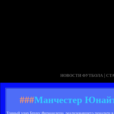
|
НОВОСТИ ФУТБОЛА
СТ
###
Манчестер Юнайте
Точный удар Бруну Фернандеша, реализовавшего пенальти в