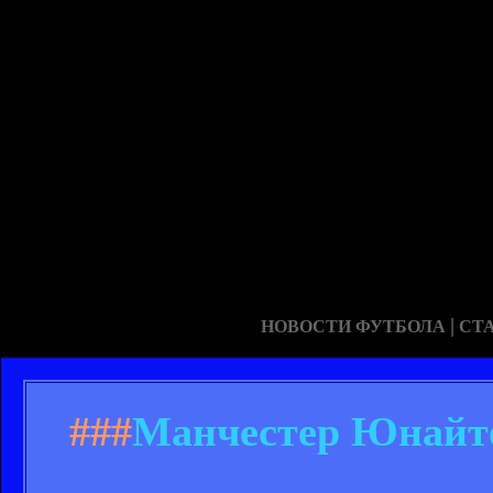
|
НОВОСТИ ФУТБОЛА
СТ
###
Манчестер Юнайтед