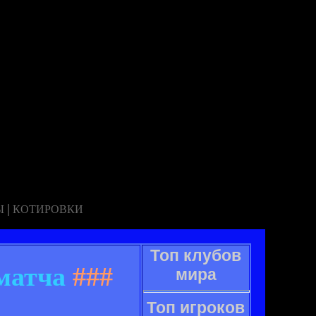
|
Ы
КОТИРОВКИ
Топ клубов
матча
###
мира
Топ игроков