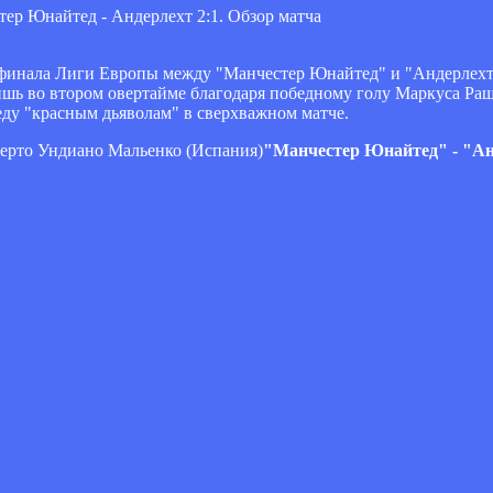
финала Лиги Европы между "Манчестер Юнайтед" и "Андерлехт
шь во втором овертайме благодаря победному голу Маркуса Раш
еду "красным дьяволам" в сверхважном матче.
берто Ундиано Мальенко (Испания)
"Манчестер Юнайтед" - "Ан