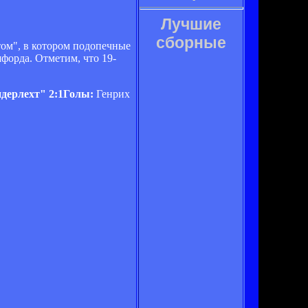
Лучшие
сборные
ом", в котором подопечные
форда. Отметим, что 19-
дерлехт" 2:1Голы:
Генрих