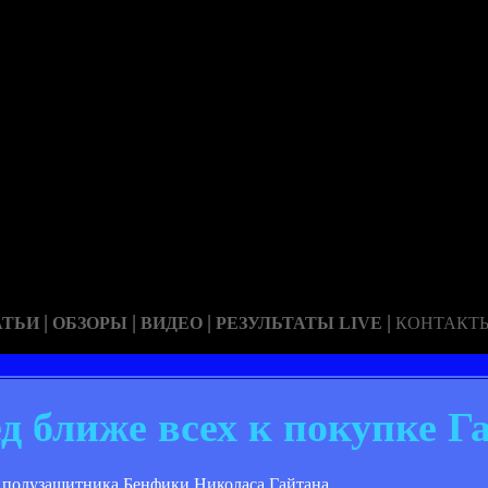
|
|
|
|
АТЬИ
ОБЗОРЫ
ВИДЕО
РЕЗУЛЬТАТЫ LIVE
КОНТАКТ
 ближе всех к покупке Г
 полузащитника Бенфики Николаса Гайтана.