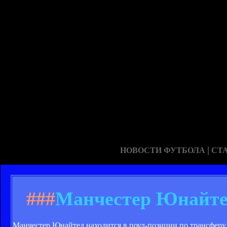
|
НОВОСТИ ФУТБОЛА
СТ
###
Манчестер Юнайтед
Манчестер Юнайтед находится в поул-позиции по трансферу