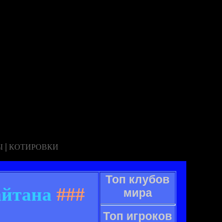
|
Ы
КОТИРОВКИ
Топ клубов
айтана
###
мира
Топ игроков