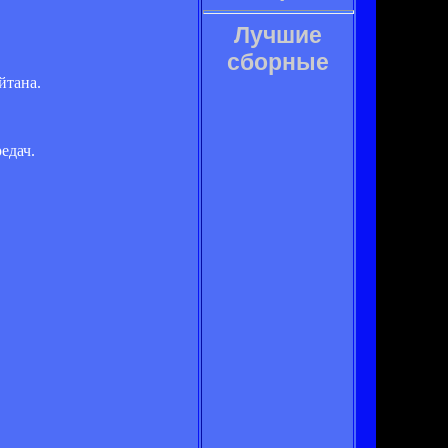
Лучшие
сборные
йтана.
едач.