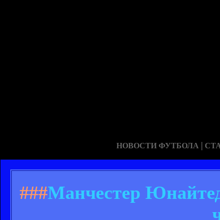
|
НОВОСТИ ФУТБОЛА
СТ
###
Манчестер Юнайтед