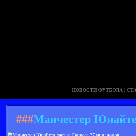
|
НОВОСТИ ФУТБОЛА
СТ
###
Манчестер Юнайтед