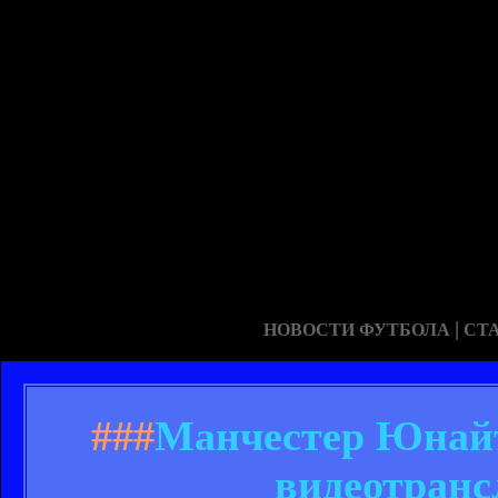
|
НОВОСТИ ФУТБОЛА
СТ
###
Манчестер Юнайте
видеотран