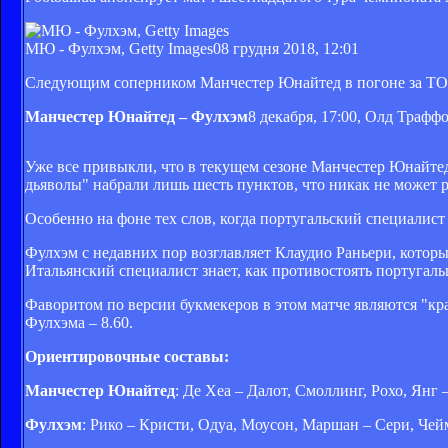
МЮ - Фулхэм, Getty Images
08 грудня 2018, 12:01
Следующим соперником Манчестер Юнайтед в погоне за ТОП
Манчестер Юнайтед – Фулхэм
8 декабря, 17:00, Олд Трафф
Уже все привыкли, что в текущем сезоне Манчестер Юнайте
дьяволы" набрали лишь шесть пунктов, что никак не может 
Особенно на фоне тех слов, когда португальский специалист
Фулхэм с недавних пор возглавляет Клаудио Раньери, котор
Итальянский специалист знает, как противостоять португаль
Фаворитом по версии букмекеров в этом матче являются "кра
Фулхэма – 8.60.
Ориентировочные составы:
Манчестер Юнайтед
: Де Хеа – Далот, Смоллинг, Рохо, Янг
Фулхэм
: Рико – Кристи, Одуа, Моусон, Маршан – Сери, Чей