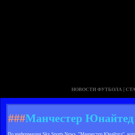
|
НОВОСТИ ФУТБОЛА
СТ
###
Манчестер Юнайтед 
По информации Sky Sports News, "Манчестер Юнайтед", кото