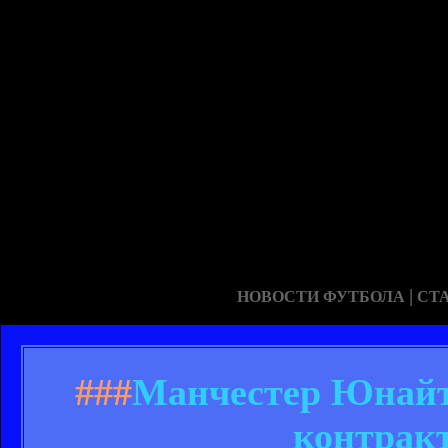
|
НОВОСТИ ФУТБОЛА
СТ
###
Манчестер Юнайт
контракт