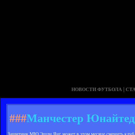
|
НОВОСТИ ФУТБОЛА
СТ
###
Манчестер Юнайтед 
Защитник МЮ Эшли Янг может в этом месяце сменить клуб