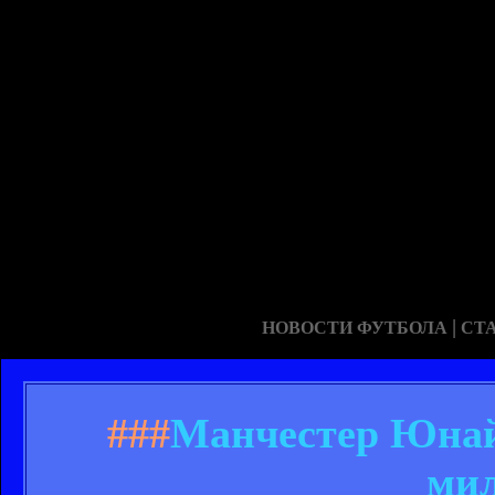
|
НОВОСТИ ФУТБОЛА
СТ
###
Манчестер Юнайт
мил