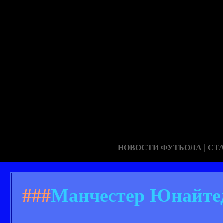
|
НОВОСТИ ФУТБОЛА
СТ
###
Манчестер Юнайтед 