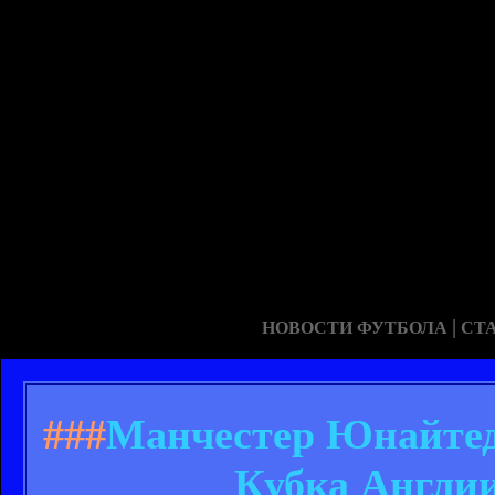
|
НОВОСТИ ФУТБОЛА
СТ
###
Манчестер Юнайтед 
Кубка Англии