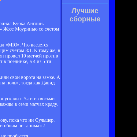
Лучшие
сборные
 финал Кубка Англии.
д» Жозе Моуринью со счетом
дал «МЮ». Что касается
им счетом 8:1. К тому же, в
он провел 10 матчей против
 в поединке, а 4 из 5-ти
или свои ворота на замке. А
«на ноль», тогда как Давид
пускали в 5-ти из восьми
важды в семи матчах кряду,
ову, пока что ни Сульшер,
и обоим не занимать!
не пробьется.