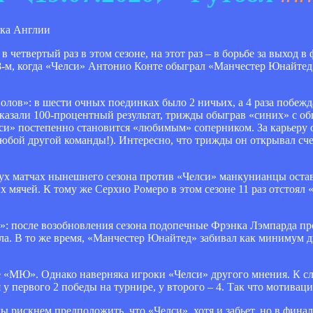
четвертый раз в этом сезоне, на этот раз – в борьбе за выход в
8-м, когда «Челси» Антонио Конте обыграл «Манчестер Юнайте
олов»: в шести очных поединках было 2 ничьих, а 4 раза побеж
азали 100-процентный результат, трижды обыграв «синих» с общ
си» постепенно становится «любимым» соперником. За карьеру 
любой другой команды!). Интересно, что трижды он открывал счет
вух матчах нынешнего сезона против «Челси» манкунианцы остав
ых мячей. К тому же Серхио Ромеро в этом сезоне 11 раз отстоял 
 после возобновления сезона подопечные Фрэнка Лэмпарда про
а. В то же время, «Манчестер Юнайтед» забивал как минимум д
де «МЮ». Однако наверняка игроки «Челси» другого мнения. К сл
 первого 2 победы на турнире, у второго – 4. Так что мотиваци
рискнем предположить, что «Челси», хотя и забьет, но в финал 