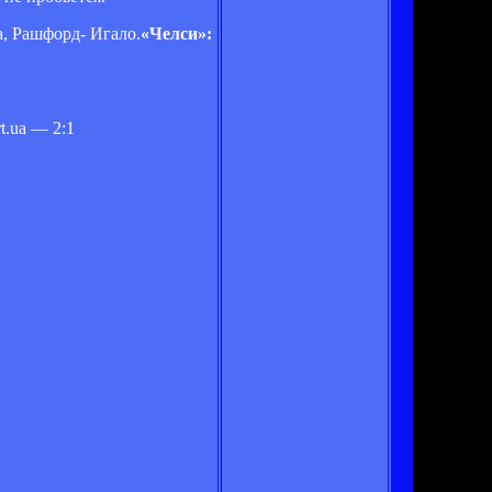
а, Рашфорд- Игало.
«Челси»:
t.ua — 2:1