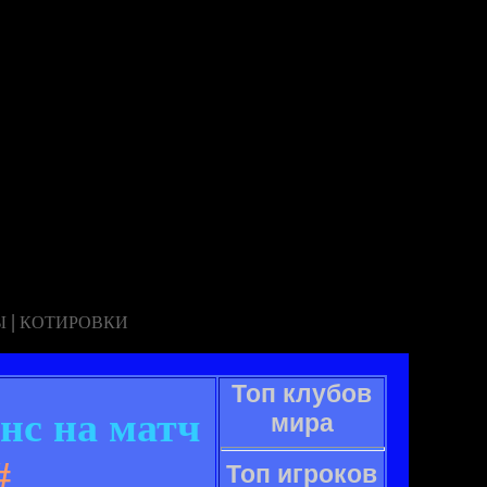
|
Ы
КОТИРОВКИ
Топ клубов
нс на матч
мира
#
Топ игроков