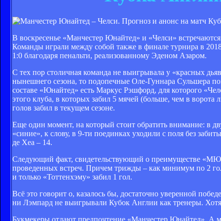
В воскресенье «Манчестер Юнайтед» и «Челси» встречаются в 
Команды играли между собой также в финале турнира в 201
1:0 благодаря пенальти, реализованному Эденом Азаром.
С тех пор столичная команда не выигрывала у «красных дьяв
нынешнего сезона, то подопечные Оле-Гуннара Сульшера пок
составе «Юнайтед» есть Маркус Рэшфорд, для которого «Чел
этого клуба, в которых забил 5 мячей (больше, чем в ворота 
голов забил в текущем сезоне.
Еще один момент, на который стоит обратить внимание: в д
«синие», к слову, в 9-ти поединках уходили с поля без забит
де Хеа – 14.
Следующий факт, свидетельствующий о преимуществе «МЮ»:
проведенных встреч. Причем трижды – как минимум по 2 гол
и только «Тоттенхэму» забил 1 гол.
Всё это говорит о, казалось бы, достаточно уверенной побе
ни Лэмпард не выигрывали Кубок Англии как тренеры. Хотя у
Букмекеры отдают предпочтение «Манчестер Юнайтед». А мы 