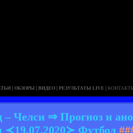
|
|
|
|
АТЬИ
ОБЗОРЫ
ВИДЕО
РЕЗУЛЬТАТЫ LIVE
КОНТАКТ
– Челси ⇒ Прогноз и ано
 ≺19.07.2020≻ Футбол
##