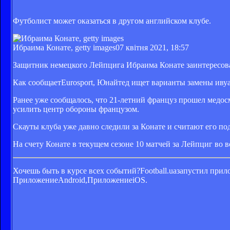
Футболист может оказаться в другом английском клубе.
Ибраима Конате, getty images
07 квітня 2021, 18:57
Защитник немецкого Лейпцига Ибраима Конате заинтересов
Как сообщаетEurosport, Юнайтед ищет варианты замены иву
Ранее уже сообщалось, что 21-летний француз прошел медос
усилить центр обороны французом.
Скауты клуба уже давно следили за Конате и считают его п
На счету Конате в текущем сезоне 10 матчей за Лейпциг во в
Хочешь быть в курсе всех событий?Football.uaзапустил прило
ПриложениеAndroid,ПриложениеiOS.