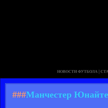
|
НОВОСТИ ФУТБОЛА
СТ
###
Манчестер Юнайтед 