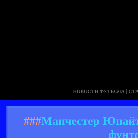
|
НОВОСТИ ФУТБОЛА
СТ
###
Манчестер Юнайте
фунт