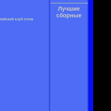
Лучшие
сборные
лийский клуб готов