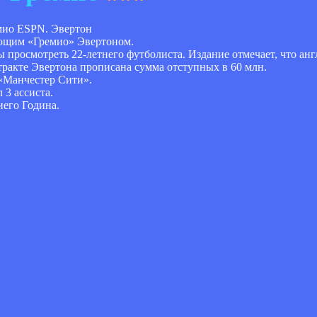
ESPN. Эвертон
ающим «Гремио» Эвертоном.
просмотреть 22-летнего футболиста. Издание отмечает, что анг
нтракте Эвертона прописана сумма отступных в 60 млн.
«Манчестер Сити».
 3 ассиста.
иего Година.