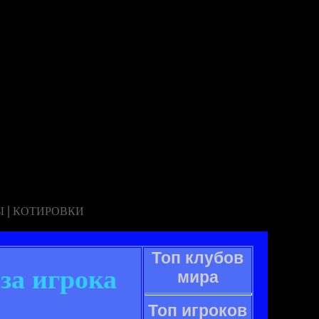
|
Ы
КОТИРОВКИ
Топ клубов
за игрока
мира
Топ игроков