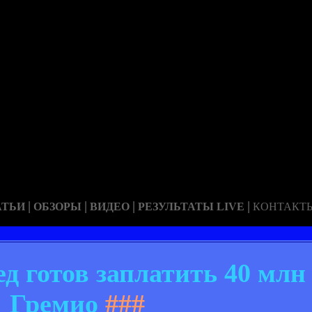
|
|
|
|
АТЬИ
ОБЗОРЫ
ВИДЕО
РЕЗУЛЬТАТЫ LIVE
КОНТАКТ
 готов заплатить 40 млн 
Гремио
###