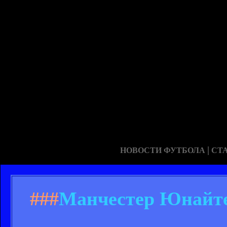
|
НОВОСТИ ФУТБОЛА
СТ
###
Манчестер Юнайтед