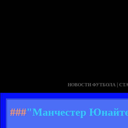
|
НОВОСТИ ФУТБОЛА
СТ
###
"Манчестер Юнайтед"