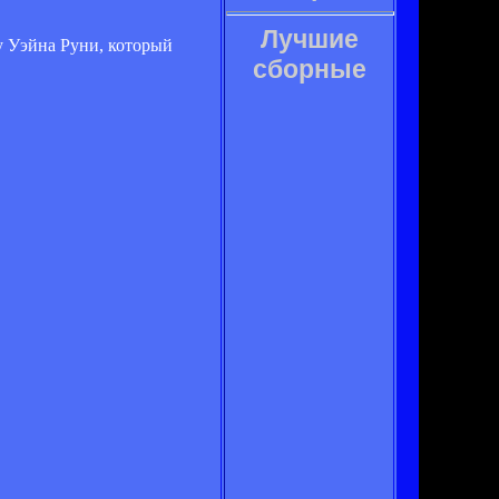
Лучшие
у Уэйна Руни, который
сборные