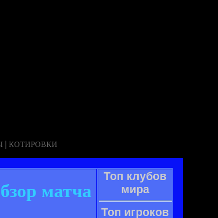
|
Ы
КОТИРОВКИ
Топ клубов
обзор матча
мира
Топ игроков