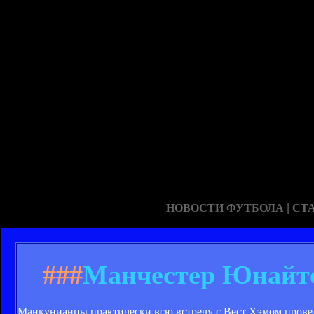
|
НОВОСТИ ФУТБОЛА
СТ
###
Манчестер Юнайте
Манкунианцы практически всю встречу с Вест Хэмом провел