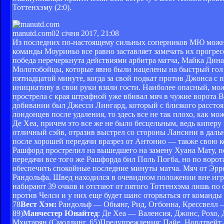
Тоттенхэму (2:0).
manutd.com
02 січня 2017, 21:08
Из последних по-настоящему сильных соперников МЮ можно 
команды Моуриньо все равно заставляет замечать их прогрес
победа перечеркнута действиями арбитра матча, Майка Дина
Молотобойцы, которые явно были нацелены на быстрый гол 
пятнадцатой минуте, когда за свой подкат против Джонса с 
инициативу в свои руки взяли гости. Наиболее опасный, мож
прострела с края штрафной уже вбивал мяч в чужие ворота В
добивании был Джесси Лингард, который с близкого расстоян
лондонцев после удаления, то здесь все не так плохо, как мо
Де Хеа, причем это все же не было бесцельным, ведь кипер
отличный сэйв, отразив выстрел со стороны Лансини в даль
после хорошей передачи вразрез от Антонио — также свою 
Рашфорд прострелил на вышедшего на замену Хуана Мату, пос
передачи все того же Рашфорда бил Поль Погба, но по ворот
обеспечить спокойные последние минуты матча. Мяч от Эрре
Рандольфа. Швед находился в очевидном положении вне игр
набирают 39 очков и отстают от пятого Тоттенхэма лишь по
против Челси и у них еще будет шанс оторваться от команды
78
Вест Хэм:
Рандольф — Обьянг, Рид, Огбонна, Крессвелл –
89)
Манчестер Юнайтед
: Де Хеа — Валенсия, Джонс, Рохо,
Мхитарян (Смоллинг, 65)Предупреждения: Пайе, Нордтвейт 