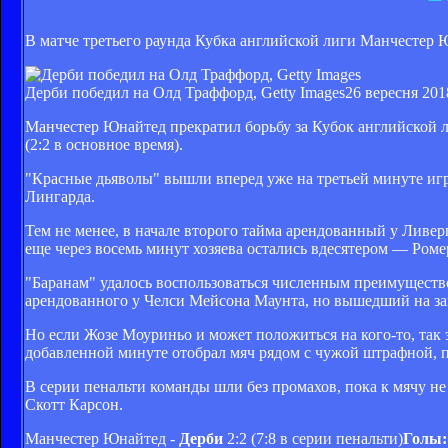
В матче третьего раунда Кубка английской лиги Манчестер 
Дерби победил на Олд Траффорд, Getty Images
26 вересня 201
Манчестер Юнайтед прекратил борьбу за Кубок английской л
(2:2 в основное время).
"Красные дьяволы" вышли вперед уже на третьей минуте игр
Лингарда.
Тем не менее, в начале второго тайма арендованный у Ливе
еще через восемь минут хозяева остались вдесятером — Роме
"Баранам" удалось воспользоваться численным преимуществ
арендованного у Челси Мейсона Маунта, но вышедший на зам
Но если Жозе Моуриньо и может положиться на кого-то, так 
добавленной минуте отобрал мяч рядом с чужой штрафной, п
В серии пенальти команды шли без промахов, пока к мячу 
Скотт Карсон.
Манчестер Юнайтед -
Дерби
2:2 (7:8 в серии пенальти)
Голы