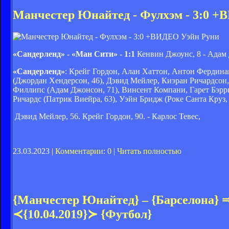
Манчестер Юнайтед - Фулхэм - 3:0 
Уэйн Руни
«Сандерленд» - «Ман Сити» - 1:1
Кенвин Джоунс, 8 - Адам
«Сандерленд»
: Крейг Гордон, Алан Хаттон, Антон Фердина
(Джордан Хендерсон, 46), Дэвид Мейлер, Киэран Ричардсон,
Филлипс (Адам Джонсон, 71), Винсент Компани, Гарет Бэрри
Ричардс (Патрик Виейра, 63), Уэйн Бридж (Роке Санта Круз,
Дэвид Мейлер, 56. Крейг Гордон, 90. - Карлос Тевес,
23.03.2023 |
Комментарии: 0
|
Читать полностью
{Манчестер Юнайтед} – {Барселона} 
≺{10.04.2019}≻ {Футбол}