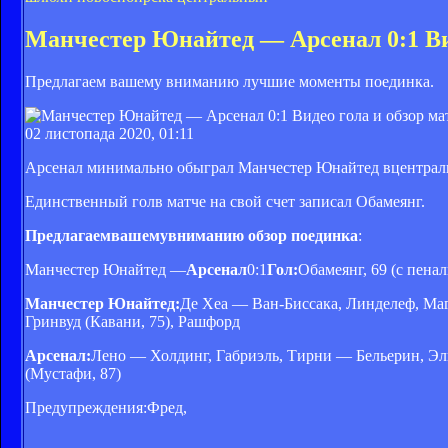
Манчестер Юнайтед — Арсенал 0:1 Вид
Предлагаем вашему вниманию лучшие моменты поединка.
02 листопада 2020, 01:11
Арсенал минимально обыграл Манчестер Юнайтед в
централ
Единственный голв матче на свой счет записал Обамеянг.
Предлагаемвашемувниманию обзор поединка
:
Манчестер Юнайтед —
Арсенал
0:1
Гол:
Обамеянг, 69 (с пенал
Манчестер Юнайтед:
Де Хеа — Ван-Биссака, Линделеф, Маг
Гринвуд (Кавани, 75), Рашфорд
Арсенал:
Лено — Холдинг, Габриэль, Тирни — Бельерин, Эль
(Мустафи, 87)
Предупреждения:Фред,