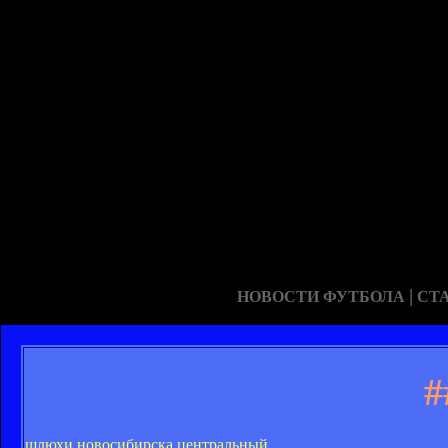
|
НОВОСТИ ФУТБОЛА
СТ
#
шлюхи новосибирска центральный