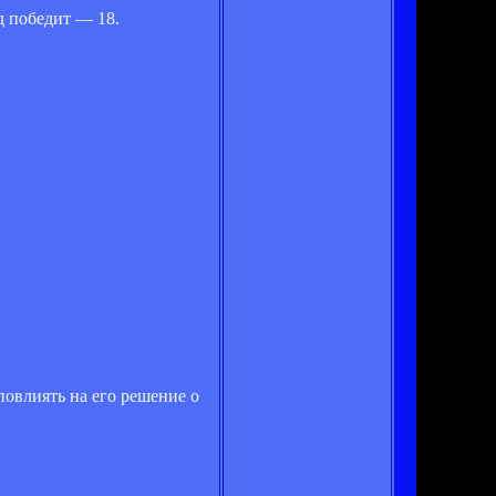
д победит — 18.
повлиять на его решение о