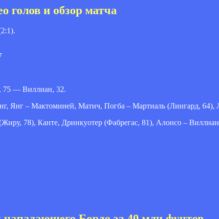
 голов и обзор матча
2:1).
7
д, 75 — Виллиан, 32.
г, Янг – Мактоминей, Матич, Погба – Мартиаль (Лингард, 64), Л
Жиру, 78), Канте, Дринкуотер (Фабрегас, 81), Алонсо – Виллиан,
 нападающего Бордо за 40 млн фунтов