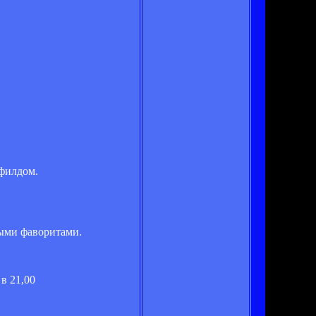
филдом.
ными фаворитами.
в 21,00