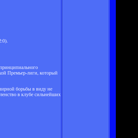
:0).
с принципиального
кой Премьер-лиги, который
нирной борьбы в виду не
членство в клубе сильнейших