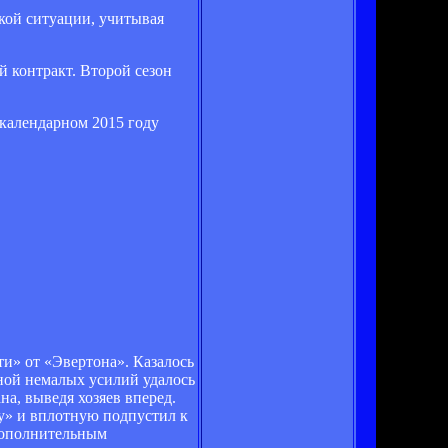
акой ситуации, учитывая
й контракт. Второй сезон
 календарном 2015 году
и» от «Эвертона». Казалось
еной немалых усилий удалось
на, выведя хозяев вперед.
ку» и вплотную подпустил к
дополнительным