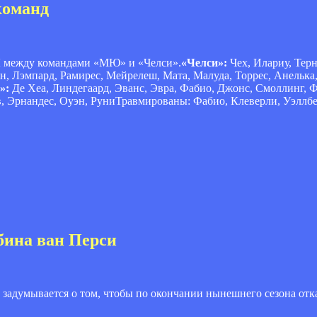
команд
Л между командами «МЮ» и «Челси».
«Челси»:
Чех, Илариу, Терн
н, Лэмпард, Рамирес, Мейрелеш, Мата, Малуда, Торрес, Анелька,
»:
Де Хеа, Линдегаард, Эванс, Эвра, Фабио, Джонс, Смоллинг, 
ов, Эрнандес, Оуэн, РуниТравмированы: Фабио, Клеверли, Уэллб
бина ван Перси
задумывается о том, чтобы по окончании нынешнего сезона отка