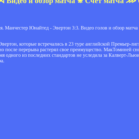
 Видео и обзор матча ⋇ Счет матча ⋙ 0
вертон, которые встречались в 23 туре английской Премьер-л
 но после перерыва растерял свое преимущество. МакТоминей с
емя одного из последних стандартов не уследила за Калверт-Льюи
а.