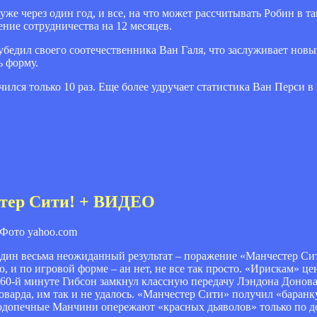
е через один год, и все, на что может рассчитывать Робин в т
ние сотрудничества на 12 месяцев.
убедил своего соотечественника Ван Галя, что заслуживает новы
ь форму.
ился только 10 раз. Еще более удручает статистика Ван Перси в
стер Сити! + ВИДЕО
Фото yahoo.com
ин весьма неожиданный результат – поражение «Манчестер Сит
 и по игровой форме – ан нет, не все так просто. «Ирискам» ц
а 60-й минуте Гибсон замкнул классную передачу Лэндона Донова
варда, им так и не удалось. «Манчестер Сити» получил «баран
 подопечные Манчини опережают «красных дьяволов» только по 