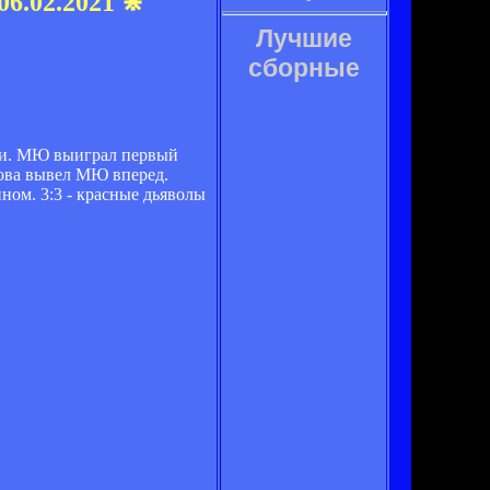
6.02.2021 ⋇
Лучшие
сборные
иги. МЮ выиграл первый
нова вывел МЮ вперед.
ном. 3:3 - красные дьяволы