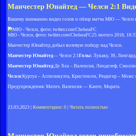
Манчестер Юнайтед — Челси 2:1 Видео
Вашему вниманию видео голов и обзор матча МЮ — Челси (
МЮ - Челси, фото: twitter.com/ChelseaFC
25 лютого 2018, 18:3
Манчестер Юнайтед добыл волевую победу над Челси.
Манчестер Юнайтед
— Челси 2:1
Голы
: Лукаку, 39, Лингар
Манчестер Юнайтед
:Де Хеа – Валенсия, Линделеф, Смоллин
Челси
:Куртуа – Аспиликуэта, Кристенсен, Рюдигер – Мозес (
Предупреждения: Матич, Валенсия — Канте, Мората.
23.03.2023 |
Комментарии: 0
|
Читать полностью
Манчестер Юнайтед готов приобрести