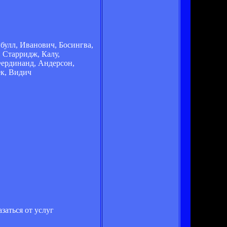
булл, Иванович, Босингва,
 Старридж, Калу,
Фердинанд, Андерсон,
ек, Видич
заться от услуг