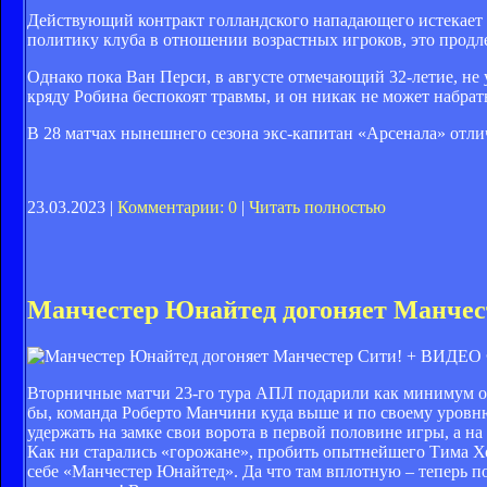
Действующий контракт голландского нападающего истекает уж
политику клуба в отношении возрастных игроков, это продле
Однако пока Ван Перси, в августе отмечающий 32-летие, не 
кряду Робина беспокоят травмы, и он никак не может набрат
В 28 матчах нынешнего сезона экс-капитан «Арсенала» отлич
23.03.2023 |
Комментарии: 0
|
Читать полностью
Манчестер Юнайтед догоняет Манче
Вторничные матчи 23-го тура АПЛ подарили как минимум од
бы, команда Роберто Манчини куда выше и по своему уровню,
удержать на замке свои ворота в первой половине игры, а н
Как ни старались «горожане», пробить опытнейшего Тима Хо
себе «Манчестер Юнайтед». Да что там вплотную – теперь