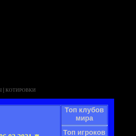
|
Ы
КОТИРОВКИ
Топ клубов
мира
Топ игроков