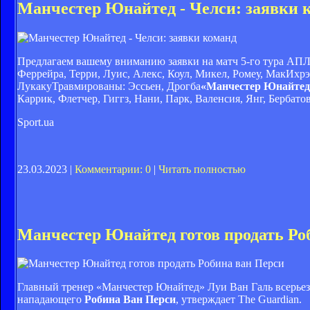
Манчестер Юнайтед - Челси: заявки 
Предлагаем вашему вниманию заявки на матч 5-го тура АП
Феррейра, Терри, Луис, Алекс, Коул, Микел, Ромеу, МакИхрэ
ЛукакуТравмированы: Эссьен, Дрогба
«Манчестер Юнайтед
Каррик, Флетчер, Гиггз, Нани, Парк, Валенсия, Янг, Бербат
Sport.ua
23.03.2023 |
Комментарии: 0
|
Читать полностью
Манчестер Юнайтед готов продать Ро
Главный тренер «Манчестер Юнайтед» Луи Ван Галь всерьез 
нападающего
Робина Ван Перси
, утверждает The Guardian.