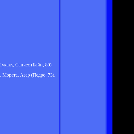
укаку, Санчес (Байи, 80).
 Мората, Азар (Педро, 73).