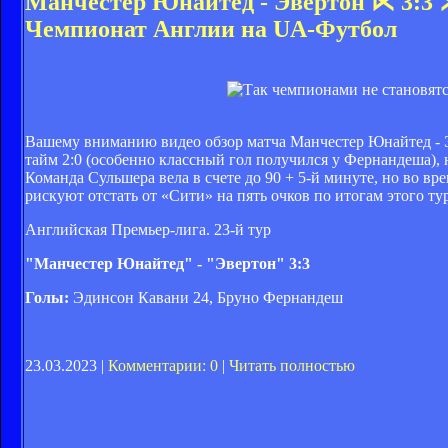
Манчестер Юнайтед - Эвертон ⋉ 3:3 ⋊
Чемпионат Англии на UA-Футбол
Вашему вниманию видео обзор матча Манчестер Юнайтед - Э
тайм 2:0 (особенно классный гол получился у Фернандеша),
Команда Сульшера вела в счете до 90 + 5-й минуте, но во вр
рискуют отстать от «Сити» на пять очков по итогам этого тур
Английская Премьер-лига. 23-й тур
"Манчестер Юнайтед" - "Эвертон" 3:3
Голы:
Эдинсон Кавани 24, Бруно Фернандеш
23.03.2023 |
Комментарии: 0
|
Читать полностью