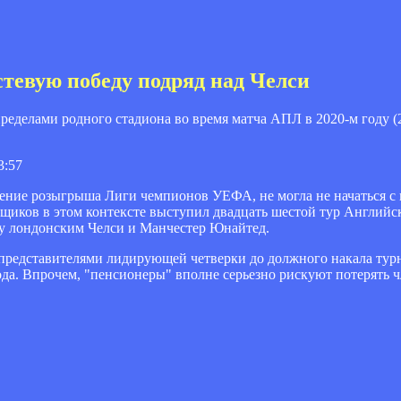
тевую победу подряд над Челси
ределами родного стадиона во время матча АПЛ в 2020-м году (2
3:57
щение розыгрыша Лиги чемпионов УЕФА, не могла не начаться 
щиков в этом контексте выступил двадцать шестой тур Английс
у лондонским Челси и Манчестер Юнайтед.
с представителями лидирующей четверки до должного накала тур
ода. Впрочем, "пенсионеры" вполне серьезно рискуют потерять 